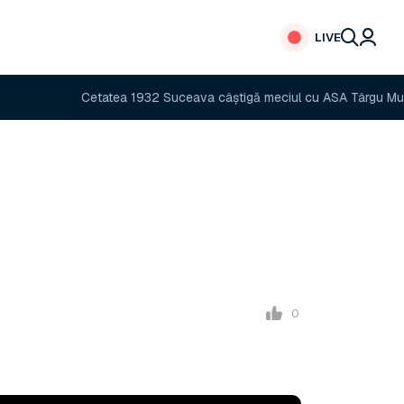
LIVE
Cetatea 1932 Suceava câștigă meciul cu ASA Târgu Mureș
0