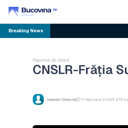
Breaking
News
Raportul de seară
CNSLR-Frăția S
Valentin Chidoveț
17 februarie 2026
479
vi