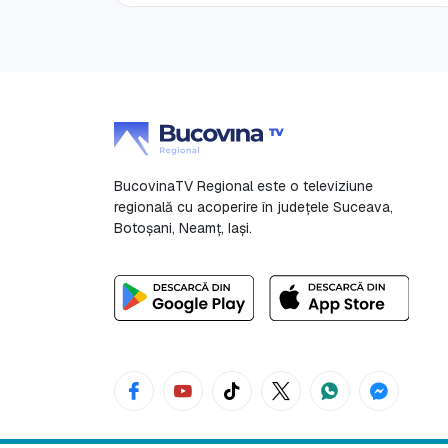
BucovinaTV Regional este o televiziune
regională cu acoperire în județele Suceava,
Botoşani, Neamț, Iași.