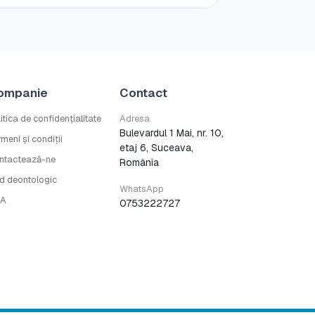
ompanie
Contact
itica de confidențialitate
Adresa
Bulevardul 1 Mai, nr. 10,
meni și condiții
etaj 6, Suceava,
ntactează-ne
România
d deontologic
WhatsApp
A
0753222727