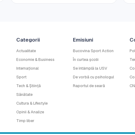
Categorii
Emisiuni
C
Actualitate
Bucovina Sport Action
Pol
Economie & Business
În curtea școlii
Ter
Internațional
Se întâmplă la USV
Co
Sport
De vorbă cu psihologul
Co
Tech & Știință
Raportul de seară
CN
Sănătate
Cultura & Lifestyle
Opinii & Analize
Timp liber