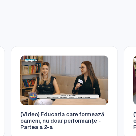
(Video) Educația care formează
oameni, nu doar performanțe -
Partea a 2-a
P