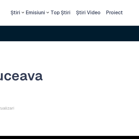
Știri
Emisiuni
Top Știri
Știri Video
Proiect
uceava
zualizari