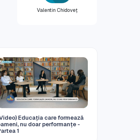
Valentin Chidoveț
(Video) Educația care formează
oameni, nu doar performanțe -
artea 1