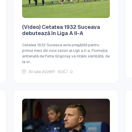
(Video) Cetatea 1932 Suceava
debutează în Liga A II-A
Cetatea 1932 Suceava este pregătită pentru
primul meci din noul sezon al Ligii a II-a. Formația
antrenată de Petre Grigoraș va întâlni sâmbătă, de
la or...
30 iulie 2026
103
0