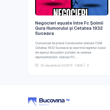
Negocieri eșuate între Fc Șoimii
Gura Humorului și Cetatea 1932
Suceava
Comunicat de presă Conducerea clubului CSM
Cetatea 1932 Suceava își exprimă regretul vizavi
de eșecul discuțiilor purtate, la cererea
reprezentanților clubului FC...
30 decembrie 2025
1,189
0