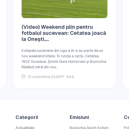
(Video) Weekend plin pentru
fotbalul sucevean: Cetatea joacă
la Onești,...
Echipele sucevene din Liga a III-a au parte de un
nou weekend intens. În runda a opta, Cetatea
1932 Suceava, Șoimii Gura Humorului și Bucovina
Rădăuți intră din nou...
21 octombrie 2025
544
Categorii
Emisiuni
C
Actualitate
Bucovina Sport Action
Pol