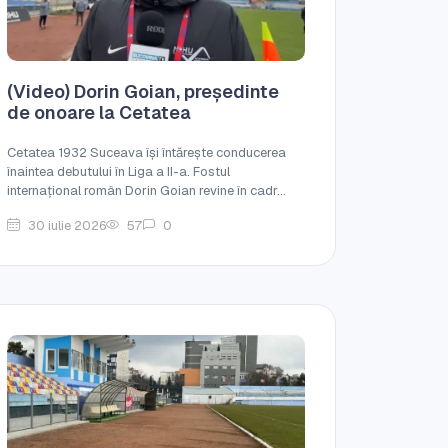
(Video) Dorin Goian, președinte
de onoare la Cetatea
Cetatea 1932 Suceava își întărește conducerea
înaintea debutului în Liga a II-a. Fostul
internațional român Dorin Goian revine în cadr...
30 iulie 2026
57
0