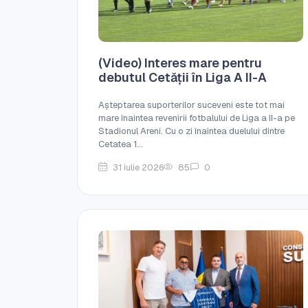
(Video) Interes mare pentru
debutul Cetății în Liga A II-A
Așteptarea suporterilor suceveni este tot mai
mare înaintea revenirii fotbalului de Liga a II-a pe
Stadionul Areni. Cu o zi înaintea duelului dintre
Cetatea 1...
31 iulie 2026
85
0