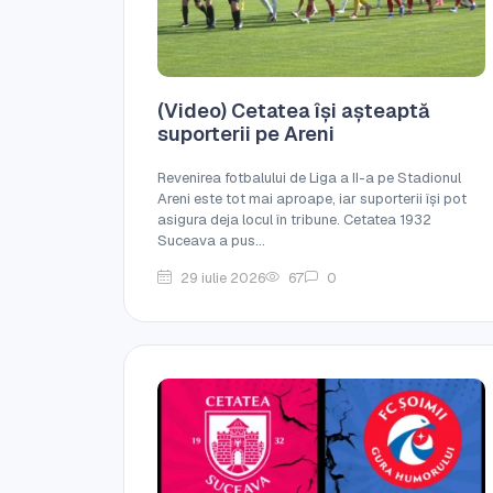
(Video) Cetatea își așteaptă
suporterii pe Areni
Revenirea fotbalului de Liga a II-a pe Stadionul
Areni este tot mai aproape, iar suporterii își pot
asigura deja locul în tribune. Cetatea 1932
Suceava a pus...
29 iulie 2026
67
0