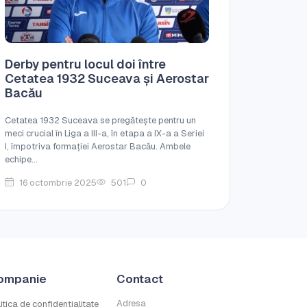
Derby pentru locul doi între
Cetatea 1932 Suceava și Aerostar
Bacău
Cetatea 1932 Suceava se pregătește pentru un
meci crucial în Liga a III-a, în etapa a IX-a a Seriei
I, împotriva formației Aerostar Bacău. Ambele
echipe...
16 octombrie 2025
501
0
ompanie
Contact
Adresa
itica de confidențialitate