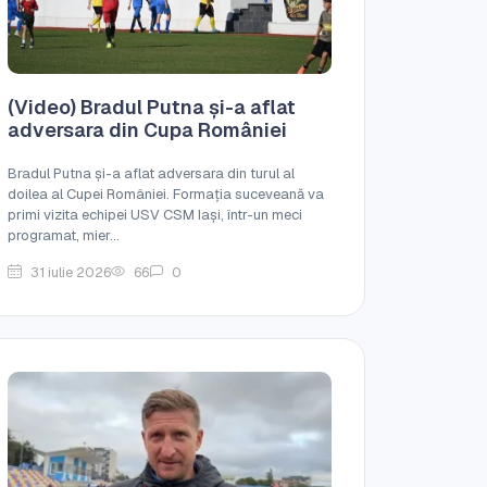
(Video) Bradul Putna și-a aflat
adversara din Cupa României
Bradul Putna și-a aflat adversara din turul al
doilea al Cupei României. Formația suceveană va
primi vizita echipei USV CSM Iași, într-un meci
programat, mier...
31 iulie 2026
66
0