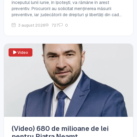
începutul lunii iunie, în Ipotești, va rămâne în arest
preventiv. Procurorii au solicitat menținerea măsurii
preventive, iar judecătorii de drepturi și libertăți din cad...
3 august 2026
727
0
Video
(Video) 680 de milioane de lei
pentru Piatra Neamț