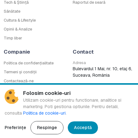
Tech & Știință
Raportul de seară
Sănătate
Cultura & Lifestyle
Opinii & Analize
Timp liber
Companie
Contact
Adresa
Politica de confidențialitate
Bulevardul 1 Mai, nr. 10, etaj 6,
Termeni și condiții
Suceava, România
Contactează-ne
WhatsApp
Cod deontologic
Folosim cookie‑uri
0753222727
CNA
Utilizam cookie-uri pentru functionare, analitice si
marketing. Poti gestiona optiunile. Pentru detalii,
consulta
Politica de cookie-uri
.
Bucovina TV Regional este marcă înregistrată a B.G. MEDIA S.R.L.
Preferințe
Respinge
Acceptă
Copyright © 2016-2026. Toate drepturile rezervate.
Design & Development:
Ace of Pixels
.