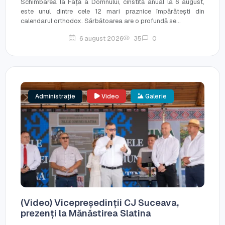
Schimbarea la Față a Domnului, cinstită anual la 6 august,
este unul dintre cele 12 mari praznice împărătești din
calendarul orthodox. Sărbătoarea are o profundă se...
6 august 2026
35
0
Administrație
Video
Galerie
(Video) Vicepreședinții CJ Suceava,
prezenți la Mănăstirea Slatina