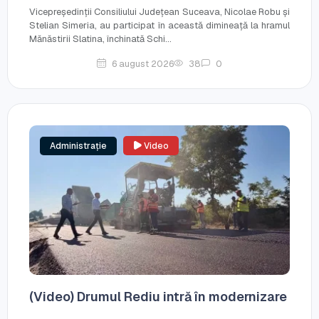
Vicepreședinții Consiliului Județean Suceava, Nicolae Robu și
Stelian Simeria, au participat în această dimineață la hramul
Mănăstirii Slatina, închinată Schi...
6 august 2026
38
0
Administrație
Video
(Video) Drumul Rediu intră în modernizare