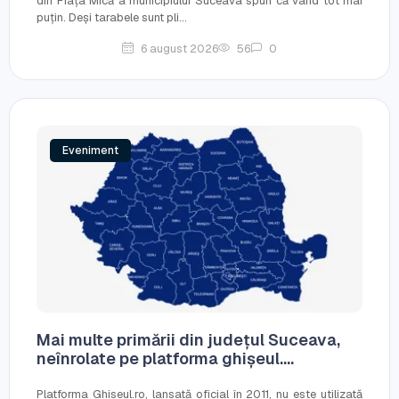
din Piața Mică a municipiului Suceava spun că vând tot mai
puțin. Deși tarabele sunt pli...
6 august 2026
56
0
Eveniment
Mai multe primării din județul Suceava,
neînrolate pe platforma ghișeul....
Platforma Ghiseul.ro, lansată oficial în 2011, nu este utilizată