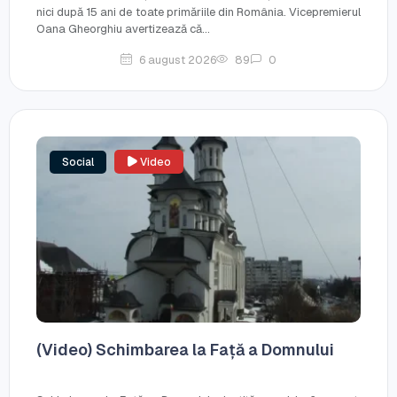
nici după 15 ani de toate primăriile din România. Vicepremierul
Oana Gheorghiu avertizează că...
6 august 2026
89
0
Social
Video
(Video) Schimbarea la Față a Domnului