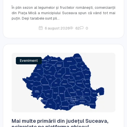
În plin sezon al legumelor și fructelor românești, comercianții
din Piața Mică a municipiului Suceava spun că vând tot mai
puțin. Deși tarabele sunt pli...
6 august 2026
62
0
Eveniment
Mai multe primării din județul Suceava,
neînrolate pe platforma ghișeul....