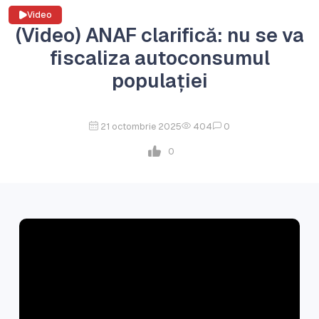
Video
(Video) ANAF clarifică: nu se va
fiscaliza autoconsumul
populației
21 octombrie 2025
404
0
0