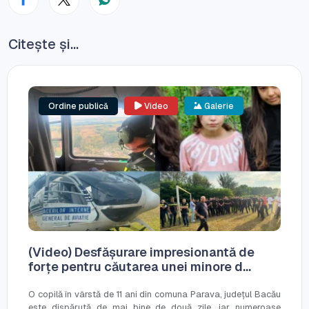
Citește și...
Ordine publică
Video
Galerie
(Video) Desfășurare impresionantă de
forțe pentru căutarea unei minore d...
O copilă în vârstă de 11 ani din comuna Parava, județul Bacău
este dispărută de mai bine de două zile, iar numeroase