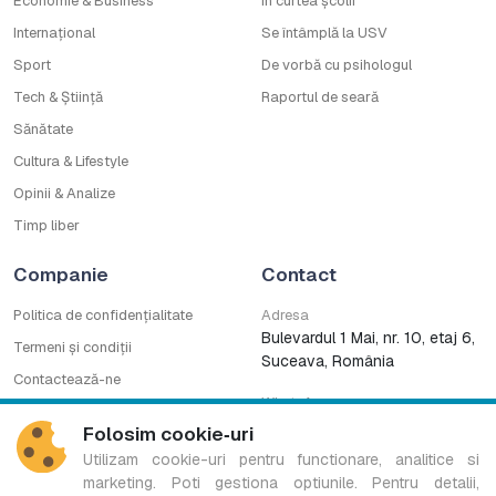
Economie & Business
În curtea școlii
Internațional
Se întâmplă la USV
Sport
De vorbă cu psihologul
Tech & Știință
Raportul de seară
Sănătate
Cultura & Lifestyle
Opinii & Analize
Timp liber
Companie
Contact
Politica de confidențialitate
Adresa
Bulevardul 1 Mai, nr. 10, etaj 6,
Termeni și condiții
Suceava, România
Contactează-ne
WhatsApp
Cod deontologic
0753222727
Folosim cookie‑uri
CNA
Utilizam cookie-uri pentru functionare, analitice si
marketing. Poti gestiona optiunile. Pentru detalii,