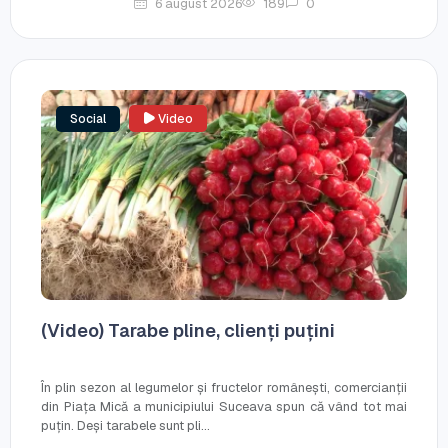
6 august 2026
189
0
Social
Video
(Video) Tarabe pline, clienți puțini
În plin sezon al legumelor și fructelor românești, comercianții
din Piața Mică a municipiului Suceava spun că vând tot mai
puțin. Deși tarabele sunt pli...