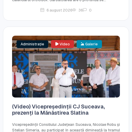
6 august 2026
36
0
Administrație
Video
Galerie
(Video) Vicepreședinții CJ Suceava,
prezenți la Mănăstirea Slatina
Vicepreședinții Consiliului Județean Suceava, Nicolae Robu și
Stelian Simeria, au participat în această dimineață la hramul