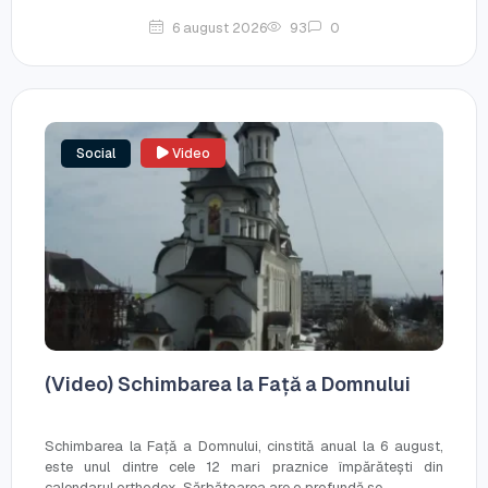
6 august 2026
93
0
Social
Video
(Video) Schimbarea la Față a Domnului
Schimbarea la Față a Domnului, cinstită anual la 6 august,
este unul dintre cele 12 mari praznice împărătești din
calendarul orthodox. Sărbătoarea are o profundă se...