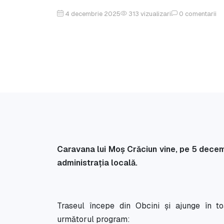
4 decembrie 2025
313
vizualizari
0
comentarii
Caravana lui Moș Crăciun vine, pe 5 decemb
administrația locală.
Traseul începe din Obcini și ajunge în to
următorul program: