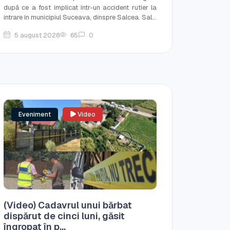
după ce a fost implicat într-un accident rutier la
intrare în municipiul Suceava, dinspre Salcea. Sal...
5 august 2026
65
0
Eveniment
Video
(Video) Cadavrul unui bărbat
dispărut de cinci luni, găsit
îngropat în p...