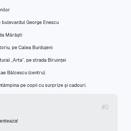
nilor
e bulevardul George Enescu
ada Mărăști
toriu, pe Calea Burdujeni
ural „Arta”, pe strada Biruinței
lae Bălcescu (centru).
întâmpina pe copii cu surprize și cadouri.
#0
menteaza!