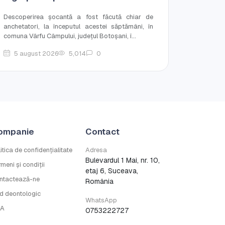
Descoperirea șocantă a fost făcută chiar de
anchetatori, la începutul acestei săptămâni, în
comuna Vârfu Câmpului, județul Botoșani, î...
5 august 2026
5,014
0
ompanie
Contact
itica de confidențialitate
Adresa
Bulevardul 1 Mai, nr. 10,
meni și condiții
etaj 6, Suceava,
ntactează-ne
România
d deontologic
WhatsApp
A
0753222727