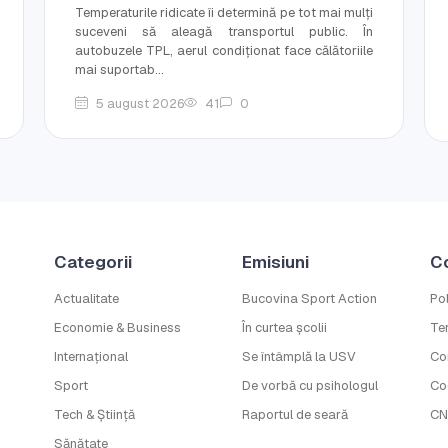
Temperaturile ridicate îi determină pe tot mai mulți
suceveni să aleagă transportul public. În
autobuzele TPL, aerul condiționat face călătoriile
mai suportab...
5 august 2026
41
0
Categorii
Emisiuni
C
Actualitate
Bucovina Sport Action
Pol
Economie & Business
În curtea școlii
Ter
Internațional
Se întâmplă la USV
Co
Sport
De vorbă cu psihologul
Co
Tech & Știință
Raportul de seară
CN
Sănătate