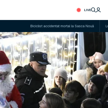
LIVE
Biciclist accidentat mortal la Sasca Nouă
Lucrări în gr