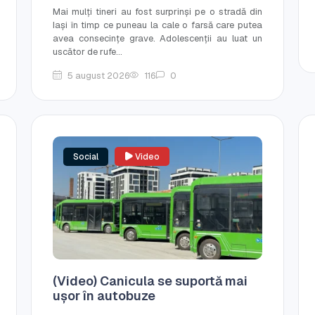
Mai mulți tineri au fost surprinși pe o stradă din
Iași în timp ce puneau la cale o farsă care putea
avea consecințe grave. Adolescenții au luat un
uscător de rufe...
5 august 2026
116
0
Social
Video
(Video) Canicula se suportă mai
ușor în autobuze