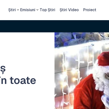
Știri
Emisiuni
Top Știri
Știri Video
Proiect
oș
în toate