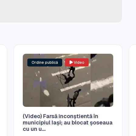
Ordine publică
Video
(Video) Farsă inconștientă în
municipiul Iași; au blocat șoseaua
cu un u...