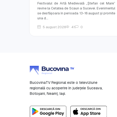
Festivalul de Artă Medievală „Ștefan cel Mare”
revine la Cetatea de Scaun a Sucevei. Evenimentul
se desfășoara în perioada 13-16 august și promite
una d...
5 august 2026
41
0
BucovinaTV Regional este o televiziune
regională cu acoperire în județele Suceava,
Botoşani, Neamț, Iași.