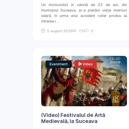
Un motociclist în vârstă de 23 de ani, din
municipiul Suceava, și-a pierdut viața miercuri
seară, în urma unui accident rutier produs la
intrarea î...
5 august 2026
731
0
Eveniment
Video
(Video) Festivalul de Artă
Medievală, la Suceava