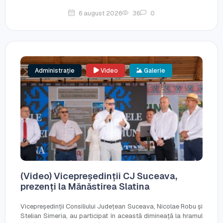
6 august 2026
36
0
Administrație
Video
Galerie
(Video) Vicepreședinții CJ Suceava,
prezenți la Mănăstirea Slatina
Vicepreședinții Consiliului Județean Suceava, Nicolae Robu și
Stelian Simeria, au participat în această dimineață la hramul