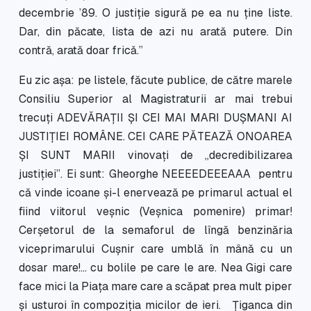
decembrie ’89. O justiție sigură pe ea nu ține liste.
Dar, din păcate, lista de azi nu arată putere. Din
contră, arată doar fricǎ.”
Eu zic așa: pe listele, făcute publice, de către marele
Consiliu Superior al Magistraturii ar mai trebui
trecuți ADEVĂRAȚII ȘI CEI MAI MARI DUȘMANI AI
JUSTIȚIEI ROMÂNE. CEI CARE PĂTEAZĂ ONOAREA
ȘI SUNT MARII vinovați de „decredibilizarea
justiției”. Ei sunt: Gheorghe NEEEEDEEEAAA pentru
că vinde icoane și-l enervează pe primarul actual el
fiind viitorul veșnic (Veșnica pomenire) primar!
Cerșetorul de la semaforul de lîngă benzinăria
viceprimarului Cușnir care umblă în mână cu un
dosar mare!... cu bolile pe care le are. Nea Gigi care
face mici la Piața mare care a scăpat prea mult piper
și usturoi în compoziția micilor de ieri. Țiganca din