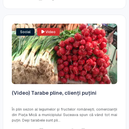
Social
Video
(Video) Tarabe pline, clienți puțini
În plin sezon al legumelor și fructelor românești, comercianții
din Piața Mică a municipiului Suceava spun că vând tot mai
puțin. Deși tarabele sunt pli...