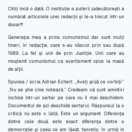
Citiți încă o dată. O instituție a puterii judecătorești a
numărat articolele unei redacții și le-a trecut într-un
dosar!!!
Generația mea a prins comunismul dar sunt mulți
tineri, în redacție, care s-au născut prin sau după
1989. La fel și unii de prin Justiție. Unii care au
moștenit comunismul ca avertisment spus la masă
de alții.
Spunea / scria Adrian Echert: „Aveți grijă ce vorbiți.”
„Nu se știe cine notează.” Credeam că sunt amintiri
închise într-un sertar pe care nu îl mai deschidem.
Documentul de azi deschide sertarul. Răspunsul la o
critică nu este o listă. Este un argument. Diferența
dintre cele două este exact diferența dintre o
democrație și ceea ce am lăsat, teoretic, în urmă în