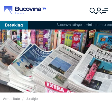
Breaking
Suceava stinge luminile pentru econom
Actualitate
Justiție