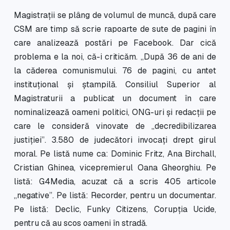
Magistrații se plâng de volumul de muncă, după care
CSM are timp să scrie rapoarte de sute de pagini în
care analizează postări pe Facebook. Dar cică
problema e la noi, că-i criticăm. ,,După 36 de ani de
la căderea comunismului. 76 de pagini, cu antet
instituțional și ștampilă. Consiliul Superior al
Magistraturii a publicat un document în care
nominalizează oameni politici, ONG-uri și redacții pe
care le consideră vinovate de „decredibilizarea
justiției”. 3.580 de judecători invocați drept girul
moral. Pe listă nume ca: Dominic Fritz, Ana Birchall,
Cristian Ghinea, vicepremierul Oana Gheorghiu. Pe
listă: G4Media, acuzat că a scris 405 articole
„negative”. Pe listă: Recorder, pentru un documentar.
Pe listă: Declic, Funky Citizens, Corupția Ucide,
pentru că au scos oameni în stradă.