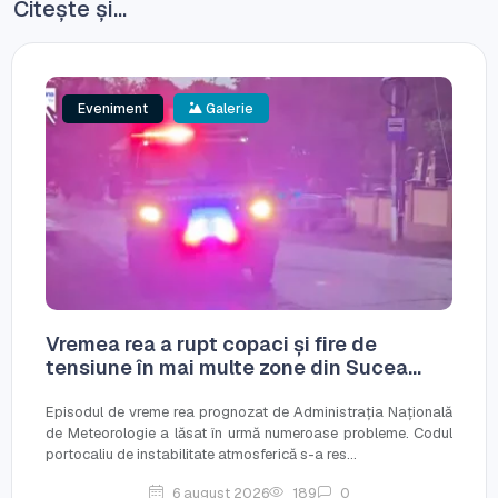
Citește și...
Eveniment
Galerie
Vremea rea a rupt copaci și fire de
tensiune în mai multe zone din Sucea...
Episodul de vreme rea prognozat de Administrația Națională
de Meteorologie a lăsat în urmă numeroase probleme. Codul
portocaliu de instabilitate atmosferică s-a res...
6 august 2026
189
0