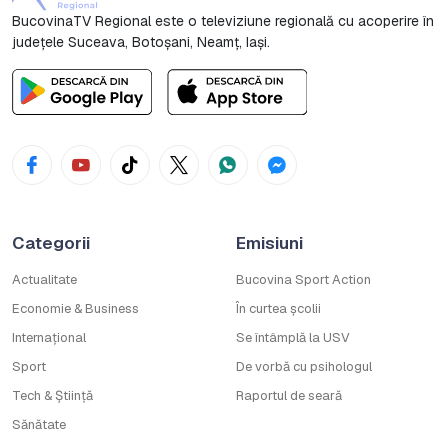
BucovinaTV Regional este o televiziune regională cu acoperire în
județele Suceava, Botoşani, Neamț, Iași.
Categorii
Emisiuni
Actualitate
Bucovina Sport Action
Economie & Business
În curtea școlii
Internațional
Se întâmplă la USV
Sport
De vorbă cu psihologul
Tech & Știință
Raportul de seară
Sănătate