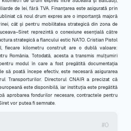
 kilometri de drum expres între Suceava și Bălcăuți,
iliarde de lei, fără TVA. Finanțarea este asigurată prin
bliniat că noul drum expres are o importanță majoră
ei, cât și pentru mobilitatea strategică din zona de
 Suceava–Siret reprezintă o conexiune esențială către
uctura strategică a flancului estic NATO. Cristian Pistol
l, fiecare kilometru construit are o dublă valoare:
ntru România. Totodată, acesta a transmis mulțumiri
entru modul în care a fost pregătită documentația
ile să poată începe efectiv, este necesară asigurarea
rul Transporturilor. Directorul CNAIR a precizat că
europeană este disponibilă, iar instituția este pregătită
pă aprobarea fondurilor necesare, contractele pentru
iret vor putea fi semnate.
#0