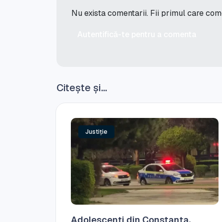
Nu exista comentarii. Fii primul care co
Autentifică-te pentru a comenta
Citește și...
Justiție
Adolescenți din Constanța,