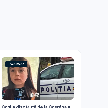
Eveniment
Copila dispărută de la Costâna a