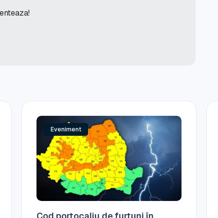
menteaza!
Eveniment
Cod portocaliu de furtuni în