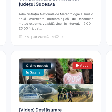
județul Suceava
Administrația Națională de Meteorologie a emis o
nouă avertizare meteorologică de fenomene
meteo extreme, valabilă vineri în intervalul 12:00 -
23:00 în județ...
7 august 2026
72
0
Ordine publică
Video
Galerie
(Video) Desfășurare