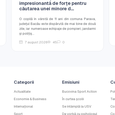
impresionantă de forțe pentru
căutarea unei minore d...
O copilă în vârstă de 11 ani din comuna Parava,
județul Bacău este dispărută de mai bine de două
zile, iar numeroase echipaje de pompieri, jandarmi
și polițiș...
7 august 2026
45
0
Categorii
Emisiuni
C
Actualitate
Bucovina Sport Action
Pol
Economie & Business
În curtea școlii
Ter
Internațional
Se întâmplă la USV
Co
Sport
De vorbă cu psihologul
Co