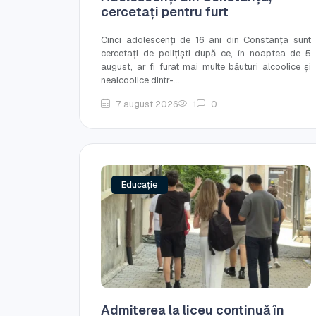
cercetați pentru furt
Cinci adolescenți de 16 ani din Constanța sunt
cercetați de polițiști după ce, în noaptea de 5
august, ar fi furat mai multe băuturi alcoolice și
nealcoolice dintr-...
7 august 2026
1
0
Educație
Admiterea la liceu continuă în