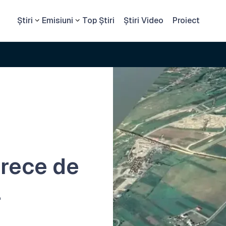
Știri
Emisiuni
Top Știri
Știri Video
Proiect
trece de
l