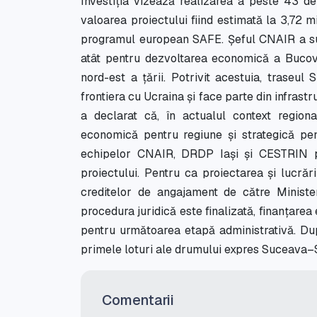
Investiția vizează realizarea a peste 43 de
valoarea proiectului fiind estimată la 3,72 m
programul european SAFE. Șeful CNAIR a su
atât pentru dezvoltarea economică a Bucovin
nord-est a țării. Potrivit acestuia, traseul
frontiera cu Ucraina și face parte din infrastr
a declarat că, în actualul context regiona
economică pentru regiune și strategică pe
echipelor CNAIR, DRDP Iași și CESTRIN p
proiectului. Pentru ca proiectarea și lucrăr
creditelor de angajament de către Ministe
procedura juridică este finalizată, finanțarea 
pentru următoarea etapă administrativă. Du
primele loturi ale drumului expres Suceava–S
Comentarii