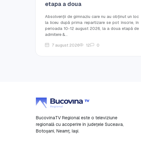
etapa a doua
Absolvenții de gimnaziu care nu au obținut un loc
la liceu după prima repartizare se pot înscrie, în
perioada 10-12 august 2026, la a doua etapă de
admitere &...
7 august 2026
12
0
BucovinaTV Regional este o televiziune
regională cu acoperire în județele Suceava,
Botoşani, Neamț, Iași.