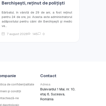
Berchișești, reținut de polițiști
Bărbatul, în vârstă de 29 de ani, a fost reținut
pentru 24 de ore, joi. Acesta este administratorul
adăpostului pentru câini din Berchișești și medic
ve...
7 august 2026
145
0
ompanie
Contact
itica de confidențialitate
Adresa
Bulevardul 1 Mai, nr. 10,
meni și condiții
etaj 6, Suceava,
ntactează-ne
România
d deontologic