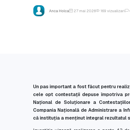
Anca Holca
27 mai 2026
169
vizualizari
Un pas important a fost făcut pentru real
cele opt contestații depuse împotriva pro
Național de Soluționare a Contestațiilo
Compania Națională de Administrare a Infra
că instituția a menținut integral rezultatul s