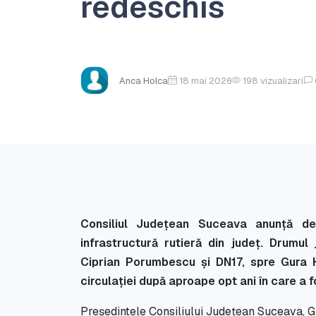
redeschis
Anca Holca
18 mai 2026
198
vizualizari
Consiliul Județean Suceava anunță de
infrastructură rutieră din județ. Drumu
Ciprian Porumbescu și DN17, spre Gura H
circulației după aproape opt ani în care a f
Președintele Consiliului Județean Suceava, G