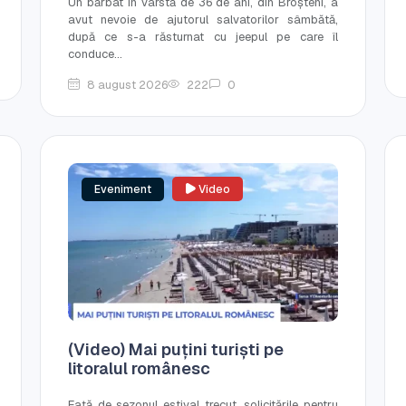
Un bărbat în vârstă de 36 de ani, din Broșteni, a
avut nevoie de ajutorul salvatorilor sâmbătă,
după ce s-a răsturnat cu jeepul pe care îl
conduce...
8 august 2026
222
0
Eveniment
Video
(Video) Mai puțini turiști pe
litoralul românesc
Față de sezonul estival trecut, solicitările pentru