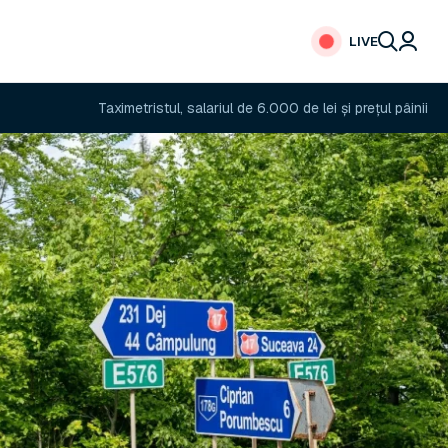
LIVE
Taximetristul, salariul de 6.000 de lei și prețul pâinii
Panică î