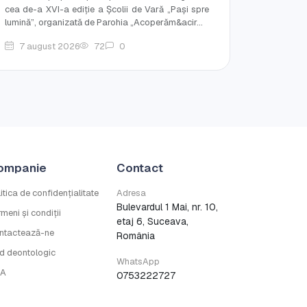
cea de-a XVI-a ediție a Școlii de Vară „Pași spre
lumină”, organizată de Parohia „Acoperăm&acir...
7 august 2026
72
0
ompanie
Contact
itica de confidențialitate
Adresa
Bulevardul 1 Mai, nr. 10,
meni și condiții
etaj 6, Suceava,
ntactează-ne
România
d deontologic
WhatsApp
A
0753222727