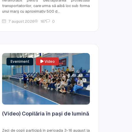
nefavorabil pentru desfășurarea protestului
transportatorilor, care urma să aibă loc sub forma
unui marș cu aproximativ 500 d...
7 august 2026
167
0
Eveniment
Video
(Video) Copilăria în pași de lumină
Zeci de copii participă în perioada 3-16 august la