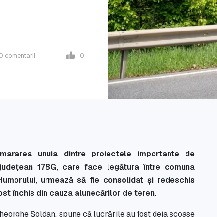
0
comentarii
0
mararea unuia dintre proiectele importante de
l județean 178G, care face legătura între comuna
umorului, urmează să fie consolidat și redeschis
ost închis din cauza alunecărilor de teren.
heorghe Șoldan, spune că lucrările au fost deja scoase