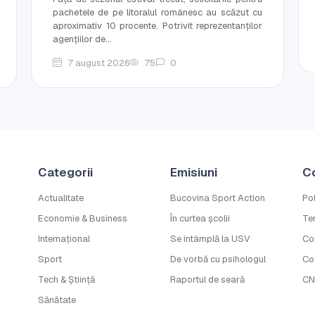
pachetele de pe litoralul românesc au scăzut cu
aproximativ 10 procente. Potrivit reprezentanților
agențiilor de...
7 august 2026
75
0
Categorii
Emisiuni
C
Actualitate
Bucovina Sport Action
Pol
Economie & Business
În curtea școlii
Ter
Internațional
Se întâmplă la USV
Co
Sport
De vorbă cu psihologul
Co
Tech & Știință
Raportul de seară
CN
Sănătate