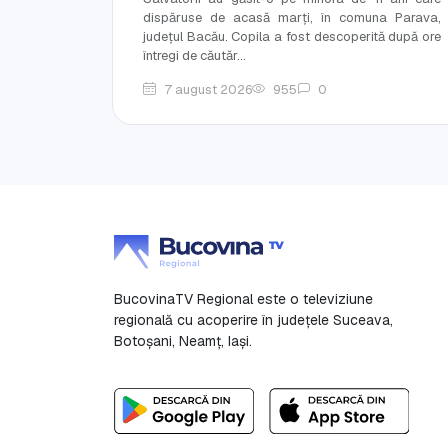
dispăruse de acasă marți, în comuna Parava,
județul Bacău. Copila a fost descoperită după ore
întregi de căutăr...
7 august 2026
955
0
BucovinaTV Regional este o televiziune
regională cu acoperire în județele Suceava,
Botoşani, Neamț, Iași.