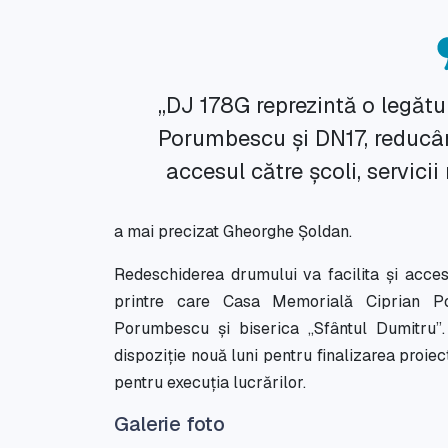
„DJ 178G reprezintă o legăt
Porumbescu și DN17, reducân
accesul către școli, servicii
a mai precizat Gheorghe Șoldan.
Redeschiderea drumului va facilita și accesul
printre care Casa Memorială Ciprian Po
Porumbescu și biserica „Sfântul Dumitru”.
dispoziție nouă luni pentru finalizarea proiect
pentru execuția lucrărilor.
Galerie foto