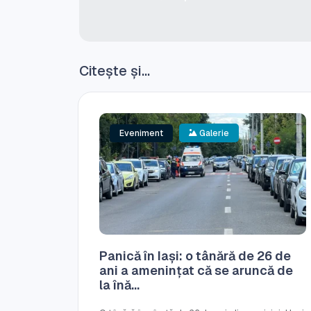
Citește și...
Eveniment
Galerie
Panică în Iași: o tânără de 26 de
ani a amenințat că se aruncă de
la înă...