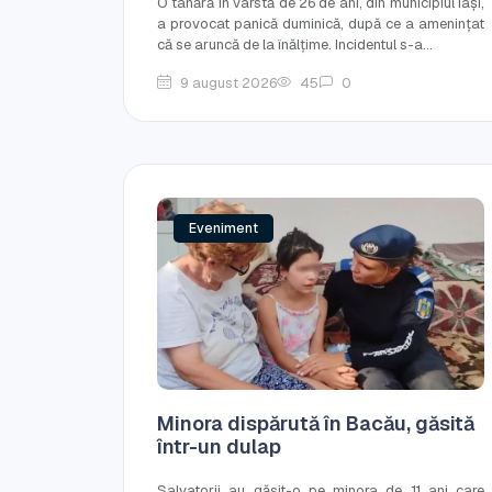
O tânără în vârstă de 26 de ani, din municipiul Iași,
a provocat panică duminică, după ce a amenințat
că se aruncă de la înălțime. Incidentul s-a...
9 august 2026
45
0
Eveniment
Minora dispărută în Bacău, găsită
într-un dulap
Salvatorii au găsit-o pe minora de 11 ani care