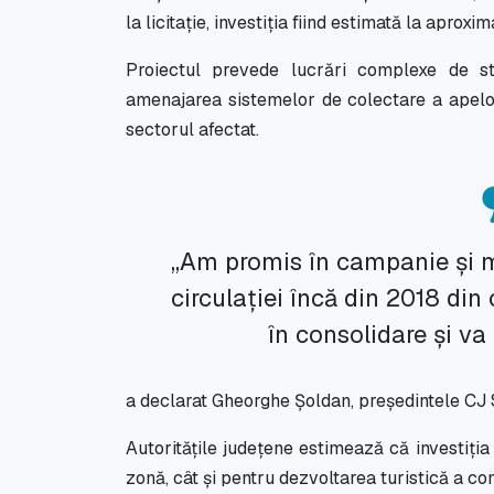
la licitație, investiția fiind estimată la aproxim
Proiectul prevede lucrări complexe de sta
amenajarea sistemelor de colectare a apelor 
sectorul afectat.
„Am promis în campanie și m
circulației încă din 2018 din 
în consolidare și va 
a declarat Gheorghe Șoldan, președintele CJ
Autoritățile județene estimează că investiția
zonă, cât și pentru dezvoltarea turistică a 