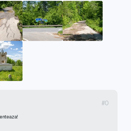
#0
menteaza!