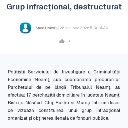
Grup infracțional, destructurat
Anca Holca
28 ianuarie 2026
300
0
0
Polițiștii Serviciului de Investigare a Criminalității
Economice Neamț, sub coordonarea procurorilor
Parchetului de pe lângă Tribunalul Neamț, au
efectuat 17 percheziții domiciliare în județele Neamț,
Bistrița-Năsăud, Cluj, Buzău și Mureș, într-un dosar
ce vizează constituirea unui grup infracțional
organizat și obținerea ilegală de fonduri publice.