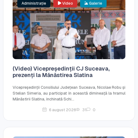
Administrație
Video
Galerie
(Video) Vicepreședinții CJ Suceava,
prezenți la Mănăstirea Slatina
Vicepreședinții Consiliului Județean Suceava, Nicolae Robu și
Stelian Simeria, au participat în această dimineață la hramul
Mănăstirii Slatina, închinată Schi...
6 august 2026
31
0