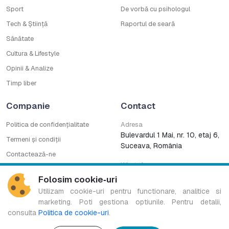
Sport
De vorbă cu psihologul
Tech & Știință
Raportul de seară
Sănătate
Cultura & Lifestyle
Opinii & Analize
Timp liber
Companie
Contact
Politica de confidențialitate
Adresa
Bulevardul 1 Mai, nr. 10, etaj 6,
Termeni și condiții
Suceava, România
Contactează-ne
WhatsApp
Cod deontologic
0753222727
Folosim cookie‑uri
CNA
Utilizam cookie-uri pentru functionare, analitice si
marketing. Poti gestiona optiunile. Pentru detalii,
consulta
Politica de cookie-uri
.
Bucovina TV Regional este marcă înregistrată a B.G. MEDIA S.R.L.