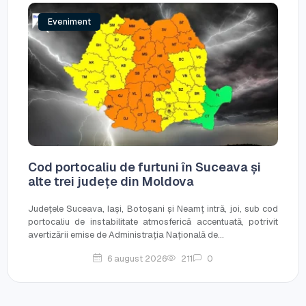
Eveniment
Cod portocaliu de furtuni în Suceava și
alte trei județe din Moldova
Județele Suceava, Iași, Botoșani și Neamț intră, joi, sub cod
portocaliu de instabilitate atmosferică accentuată, potrivit
avertizării emise de Administrația Națională de...
6 august 2026
211
0