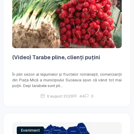
(Video) Tarabe pline, clienți puțini
În plin sezon al legumelor și fructelor românești, comercianții
din Piața Mică a municipiului Suceava spun că vând tot mai
puțin. Deși tarabele sunt pli...
6 august 2026
44
0
Eveniment