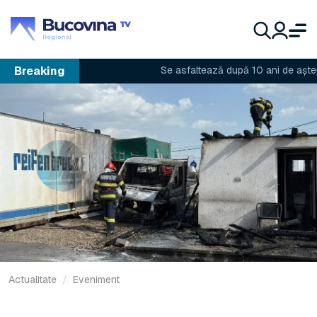
Breaking
Se asfaltează după 10 ani de așteptare
Actualitate
Eveniment