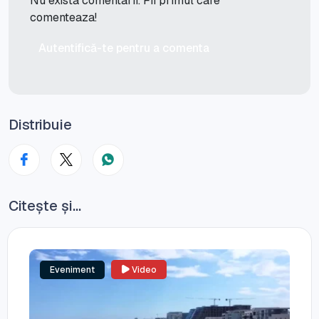
Nu exista comentarii. Fii primul care
comenteaza!
Autentifică-te pentru a comenta
Distribuie
Citește și...
Eveniment
Video