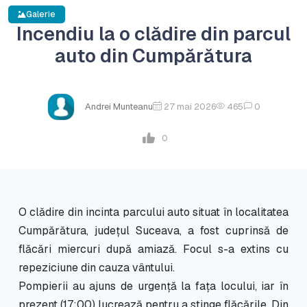
Galerie
Incendiu la o clădire din parcul
auto din Cumpărătura
Andrei Munteanu
27 mai 2026
465
0
0
O clădire din incinta parcului auto situat în localitatea
Cumpărătura, județul Suceava, a fost cuprinsă de
flăcări miercuri după amiază. Focul s-a extins cu
repeziciune din cauza vântului.
Pompierii au ajuns de urgență la fața locului, iar în
prezent (17:00) lucrează pentru a stinge flăcările. Din