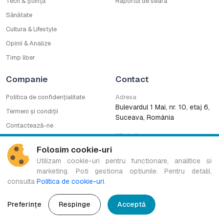
Tech & Știință
Raportul de seară
Sănătate
Cultura & Lifestyle
Opinii & Analize
Timp liber
Companie
Contact
Politica de confidențialitate
Adresa
Bulevardul 1 Mai, nr. 10, etaj 6,
Termeni și condiții
Suceava, România
Contactează-ne
WhatsApp
Cod deontologic
0753222727
Folosim cookie‑uri
CNA
Utilizam cookie-uri pentru functionare, analitice si
marketing. Poti gestiona optiunile. Pentru detalii,
consulta
Politica de cookie-uri
.
Bucovina TV Regional este marcă înregistrată a B.G. MEDIA S.R.L.
Copyright © 2016-2026. Toate drepturile rezervate.
Preferințe
Respinge
Acceptă
Design & Development:
Ace of Pixels
.