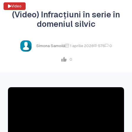
Video
(Video) Infracțiuni în serie în
domeniul silvic
Simona Samoilă
1 aprilie 2026
576
0
0