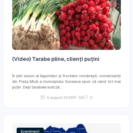
(Video) Tarabe pline, clienți puțini
În plin sezon al legumelor și fructelor românești, comercianții
din Piața Mică a municipiului Suceava spun că vând tot mai
puțin. Deși tarabele sunt pli...
6 august 2026
55
0
Eveniment