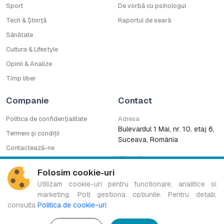
Sport
De vorbă cu psihologul
Tech & Știință
Raportul de seară
Sănătate
Cultura & Lifestyle
Opinii & Analize
Timp liber
Companie
Contact
Politica de confidențialitate
Adresa
Bulevardul 1 Mai, nr. 10, etaj 6,
Termeni și condiții
Suceava, România
Contactează-ne
WhatsApp
Cod deontologic
0753222727
Folosim cookie‑uri
CNA
Utilizam cookie-uri pentru functionare, analitice si
marketing. Poti gestiona optiunile. Pentru detalii,
consulta
Politica de cookie-uri
.
Bucovina TV Regional este marcă înregistrată a B.G. MEDIA S.R.L.