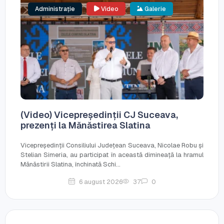
Administrație
Video
Galerie
(Video) Vicepreședinții CJ Suceava,
prezenți la Mănăstirea Slatina
Vicepreședinții Consiliului Județean Suceava, Nicolae Robu și
Stelian Simeria, au participat în această dimineață la hramul
Mănăstirii Slatina, închinată Schi...
6 august 2026
37
0