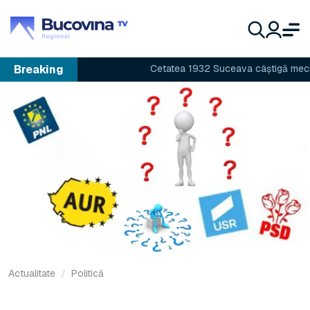
Breaking
Cetatea 1932 Suceava câștigă meciul cu
Actualitate
Politică