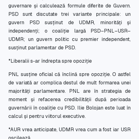
guvernare și calculează formule diferite de Guvern.
PSD sunt discutate trei variante principale: un
guvern PSD susținut de UDMR, minorități și
independenți; o coaliție largă PSD–PNL–USR–
UDMR; un guvern politic cu premier independent,
susținut parlamentar de PSD.
*Liberalii s-ar îndrepta spre opoziție
PNL susține oficial că înclină spre opoziție. O astfel
de variată ar complica destul de mult formarea unei
majorități parlamentare. PNL are în strategia de
moment și refacerea credibilității după perioada
guvernării în coaliție cu PSD. Ilie Bolojan este luat în
calcul și pentru viitorul executive.
*AUR vrea anticipate, UDMR vrea cum a fost iar USR
oscilează