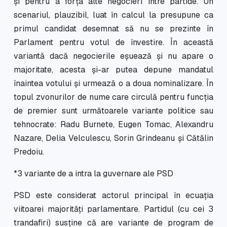
și pentru a forța alte negocieri între partide. Un
scenariul, plauzibil, luat în calcul la presupune ca
primul candidat desemnat să nu se prezinte în
Parlament pentru votul de învestire. În această
variantă dacă negocierile eșuează și nu apare o
majoritate, acesta și-ar putea depune mandatul
înaintea votului și urmează o a doua nominalizare. În
topul zvonurilor de nume care circulă pentru funcția
de premier sunt următoarele variante politice sau
tehnocrate: Radu Burnete, Eugen Tomac, Alexandru
Nazare, Delia Velculescu, Sorin Grindeanu și Cătălin
Predoiu.
*3 variante de a intra la guvernare ale PSD
PSD este considerat actorul principal în ecuația
viitoarei majorități parlamentare. Partidul (cu cei 3
trandafiri) susține că are variante de program de