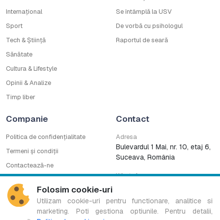
Internațional
Se întâmplă la USV
Sport
De vorbă cu psihologul
Tech & Știință
Raportul de seară
Sănătate
Cultura & Lifestyle
Opinii & Analize
Timp liber
Companie
Contact
Politica de confidențialitate
Adresa
Bulevardul 1 Mai, nr. 10, etaj 6,
Termeni și condiții
Suceava, România
Contactează-ne
WhatsApp
Cod deontologic
0753222727
Folosim cookie‑uri
CNA
Utilizam cookie-uri pentru functionare, analitice si
marketing. Poti gestiona optiunile. Pentru detalii,