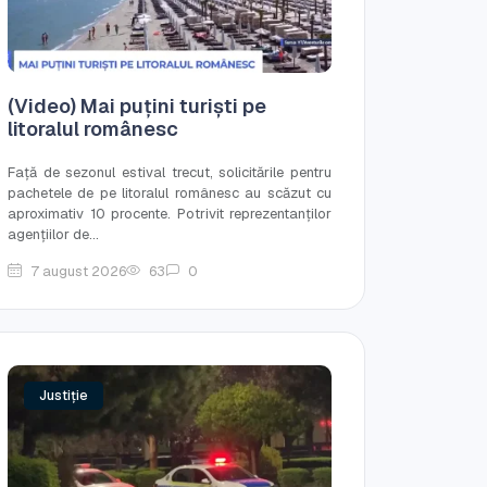
(Video) Mai puțini turiști pe
litoralul românesc
Față de sezonul estival trecut, solicitările pentru
pachetele de pe litoralul românesc au scăzut cu
aproximativ 10 procente. Potrivit reprezentanților
agențiilor de...
7 august 2026
63
0
Justiție