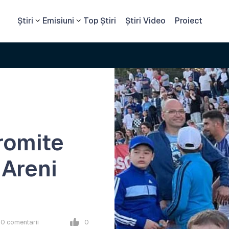
Știri
Emisiuni
Top Știri
Știri Video
Proiect
romite
 Areni
0
comentarii
0