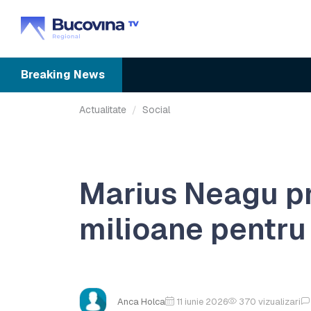
Breaking
News
Actualitate
Social
Marius Neagu p
milioane pentru
Anca Holca
11 iunie 2026
370
vizualizari