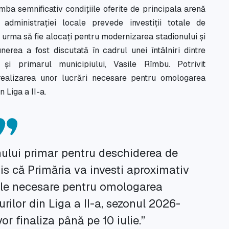
mba semnificativ condițiile oferite de principala arenă
 administrației locale prevede investiții totale de
r urma să fie alocați pentru modernizarea stadionului și
erea a fost discutată în cadrul unei întâlniri dintre
 și primarul municipiului, Vasile Rîmbu. Potrivit
t realizarea unor lucrări necesare pentru omologarea
 Liga a II-a.
lui primar pentru deschiderea de
s că Primăria va investi aproximativ
rile necesare pentru omologarea
rilor din Liga a II-a, sezonul 2026-
vor finaliza până pe 10 iulie.”