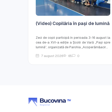
(Video) Copilăria în pași de lumină
Zeci de copii participă în perioada 3-16 august la
cea de-a XVI-a ediție a Școlii de Vară „Pași spre
lumină”, organizată de Parohia „Acoperăm&acir...
7 august 2026
65
0