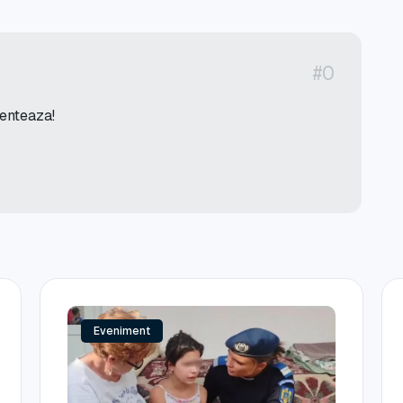
#0
menteaza!
Eveniment