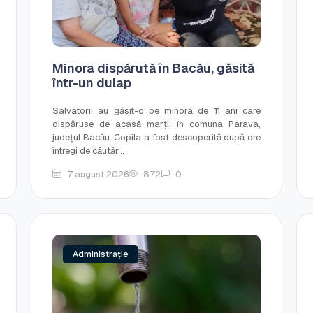
Minora dispărută în Bacău, găsită
într-un dulap
Salvatorii au găsit-o pe minora de 11 ani care
dispăruse de acasă marți, în comuna Parava,
județul Bacău. Copila a fost descoperită după ore
întregi de căutăr...
7 august 2026
872
0
Administrație