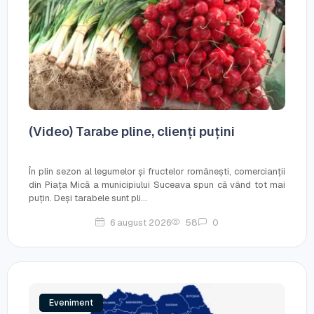
(Video) Tarabe pline, clienți puțini
În plin sezon al legumelor și fructelor românești, comercianții
din Piața Mică a municipiului Suceava spun că vând tot mai
puțin. Deși tarabele sunt pli...
6 august 2026
58
0
Eveniment