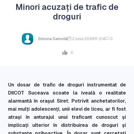
Minori acuzați de trafic de
droguri
Simona Samoilă
2 iunie 2026
214
0
0
Un dosar de trafic de droguri instrumentat de
DIICOT Suceava scoate la iveală o realitate
alarmantă în orașul Siret. Potrivit anchetatorilor,
mai mulți adolescenți, unii elevi de liceu, ar fi fost
atrași în anturajul unui traficant cunoscut și
implicați ulterior în distribuirea de droguri și
substanțe psihoactive. În dosar sunt cercetați