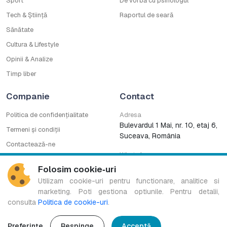
Sport
De vorbă cu psihologul
Tech & Știință
Raportul de seară
Sănătate
Cultura & Lifestyle
Opinii & Analize
Timp liber
Companie
Contact
Politica de confidențialitate
Adresa
Bulevardul 1 Mai, nr. 10, etaj 6,
Termeni și condiții
Suceava, România
Contactează-ne
WhatsApp
Cod deontologic
0753222727
Folosim cookie‑uri
CNA
Utilizam cookie-uri pentru functionare, analitice si
marketing. Poti gestiona optiunile. Pentru detalii,
consulta
Politica de cookie-uri
.
Bucovina TV Regional este marcă înregistrată a B.G. MEDIA S.R.L.
Copyright © 2016-2026. Toate drepturile rezervate.
Preferințe
Respinge
Acceptă