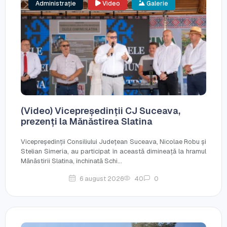
Administrație
Video
Galerie
(Video) Vicepreședinții CJ Suceava,
prezenți la Mănăstirea Slatina
Vicepreședinții Consiliului Județean Suceava, Nicolae Robu și
Stelian Simeria, au participat în această dimineață la hramul
Mănăstirii Slatina, închinată Schi...
6 august 2026
40
0