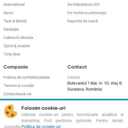
Internațional
Se întâmplă la USV
Sport
De vorbă cu psihologul
Tech & Știință
Raportul de seară
Sănătate
Cultura & Lifestyle
Opinii & Analize
Timp liber
Companie
Contact
Politica de confidențialitate
Adresa
Bulevardul 1 Mai, nr. 10, etaj 6,
Termeni și condiții
Suceava, România
Contactează-ne
WhatsApp
Cod deontologic
0753222727
Folosim cookie‑uri
CNA
Utilizam cookie-uri pentru functionare, analitice si
marketing. Poti gestiona optiunile. Pentru detalii,
consulta
Politica de cookie-uri
.