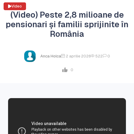
Video
(Video) Peste 2,8 milioane de
pensionari și familii sprijinite în
România
Anca Holca
2 aprilie 2026
522
0
0