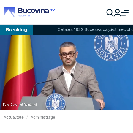
Breaking
Cetatea 1932 Suceava câștigă meciul cu ASA
Foto: Guvernul României
Actualitate
Administrație