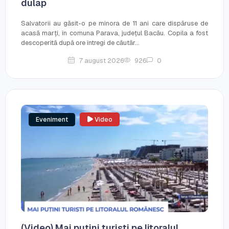
dulap
Salvatorii au găsit-o pe minora de 11 ani care dispăruse de
acasă marți, în comuna Parava, județul Bacău. Copila a fost
descoperită după ore întregi de căutăr...
7 august 2026
926
0
Eveniment
Video
(Video) Mai puțini turiști pe litoralul