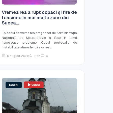
Vremea rea a rupt copaci și fire de
tensiune în mai multe zone din
Sucea...
Episodul de vreme rea prognozat de Administrația
Națională de Meteorologie a lăsat în urmă
numeroase probleme. Codul portocaliu de
instabilitate atmosferică s-a res...
6 august 2026
278
0
Social
Video