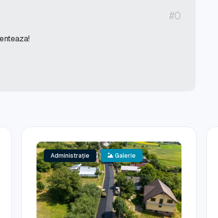
#0
menteaza!
Administrație
Galerie