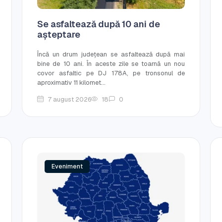
Se asfaltează după 10 ani de
așteptare
Încă un drum județean se asfaltează după mai
bine de 10 ani. În aceste zile se toarnă un nou
covor asfaltic pe DJ 178A, pe tronsonul de
aproximativ 11 kilomet...
7 august 2026
18
0
Eveniment