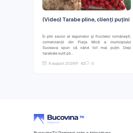
(Video) Tarabe pline, clienți puțini
În plin sezon al legumelor și fructelor românești,
comercianții din Piața Mică a municipiului
Suceava spun că vând tot mai puțin. Deși
tarabele sunt pli...
6 august 2026
62
0
BucovinaTV Regional este o televiziune