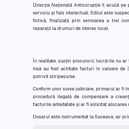
Direcția Națională Anticorupție îl acuză pe
serviciu și fals intelectual. Edilul este susp
fictivă, finalizată prin semnarea a trei c
reparații la drumuri de interes local.
În realitate, susțin procurorii, lucrările nu ar
însă au fost achitate facturi în valoare de
potrivit stiripesurse.
Conform unor surse judiciare, primarul ar fi 
procedură ilegală de compensare a creanțel
facturile antedatate și ar fi solicitat alocare
Dosarul este instrumentat la Suceava, iar prim