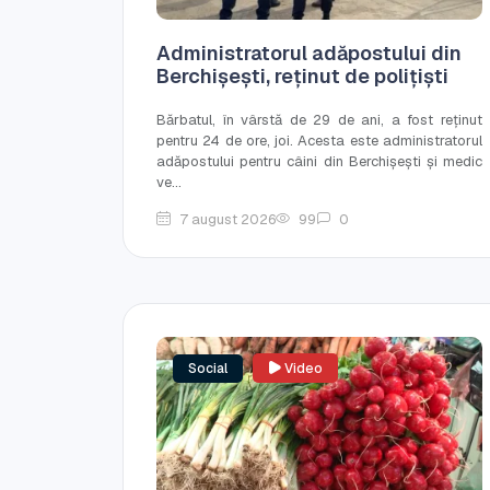
Administratorul adăpostului din
Berchișești, reținut de polițiști
Bărbatul, în vârstă de 29 de ani, a fost reținut
pentru 24 de ore, joi. Acesta este administratorul
adăpostului pentru câini din Berchișești și medic
ve...
7 august 2026
99
0
Social
Video