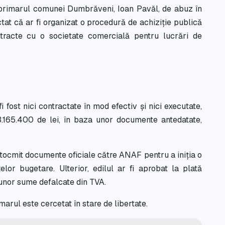
 primarul comunei Dumbrăveni, Ioan Pavăl, de abuz în
ectat că ar fi organizat o procedură de achiziție publică
ontracte cu o societate comercială pentru lucrări de
 fi fost nici contractate în mod efectiv și nici executate,
 3.165.400 de lei, în baza unor documente antedatate,
întocmit documente oficiale către ANAF pentru a iniția o
or bugetare. Ulterior, edilul ar fi aprobat la plată
a unor sume defalcate din TVA.
arul este cercetat în stare de libertate.