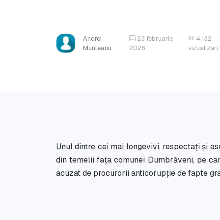
Andrei
23 februarie
4,132
Munteanu
2026
vizualizari
Unul dintre cei mai longevivi, respectați și 
din temelii fața comunei Dumbrăveni, pe car
acuzat de procurorii anticorupție de fapte gr