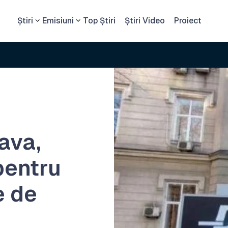
Știri
Emisiuni
Top Știri
Știri Video
Proiect
ava,
pentru
e de