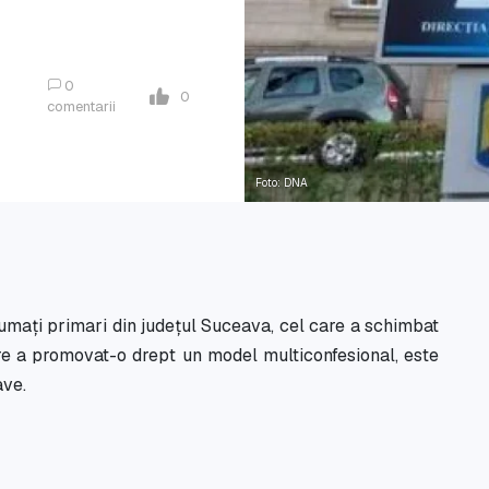
0
0
comentarii
Foto: DNA
asumați primari din județul Suceava, cel care a schimbat
e a promovat-o drept un model multiconfesional, este
ave.