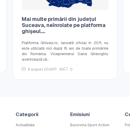
Mai multe primării din județul
Suceava, neînrolate pe platforma
ghișeul....
Platforma Ghiseul.ro, lansată oficial în 2011, nu
este utilizată nici după 15 ani de toate primăriile
din România. Vicepremierul Oana Gheorghiu
avertizează că...
6 august 2026
99
0
Categorii
Emisiuni
C
Actualitate
Bucovina Sport Action
Pol