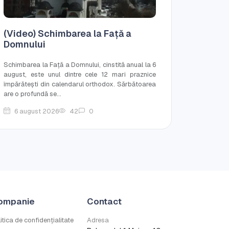
(Video) Schimbarea la Față a
Domnului
Schimbarea la Față a Domnului, cinstită anual la 6
august, este unul dintre cele 12 mari praznice
împărătești din calendarul orthodox. Sărbătoarea
are o profundă se...
6 august 2026
42
0
ompanie
Contact
itica de confidențialitate
Adresa