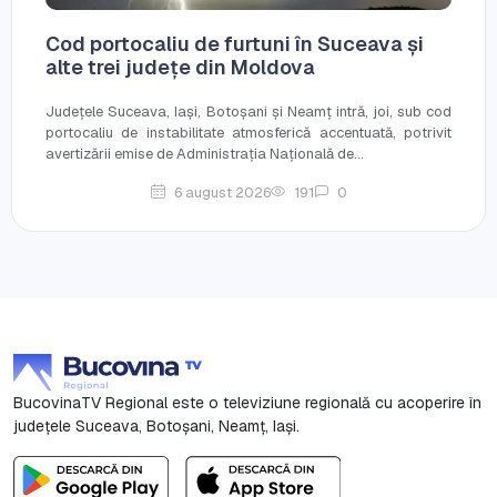
Cod portocaliu de furtuni în Suceava și
alte trei județe din Moldova
Județele Suceava, Iași, Botoșani și Neamț intră, joi, sub cod
portocaliu de instabilitate atmosferică accentuată, potrivit
avertizării emise de Administrația Națională de...
6 august 2026
191
0
BucovinaTV Regional este o televiziune regională cu acoperire în
județele Suceava, Botoşani, Neamț, Iași.