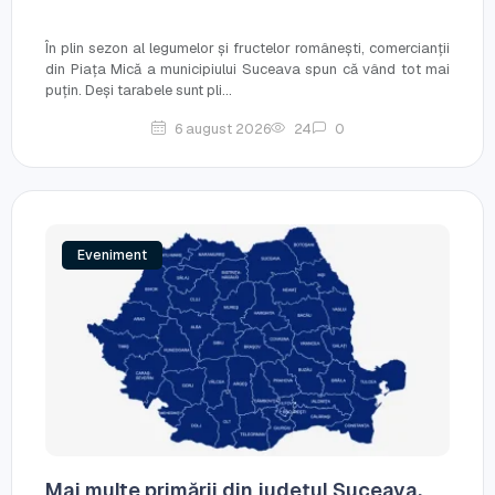
În plin sezon al legumelor și fructelor românești, comercianții
din Piața Mică a municipiului Suceava spun că vând tot mai
puțin. Deși tarabele sunt pli...
6 august 2026
24
0
Eveniment
Mai multe primării din județul Suceava,