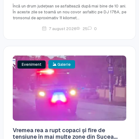
Încă un drum județean se asfaltează după mai bine de 10 ani.
În aceste zile se toarnă un nou covor asfaltic pe DJ 178A, pe
tronsonul de aproximativ 11 kilomet...
7 august 2026
25
0
Eveniment
Galerie
Vremea rea a rupt copaci și fire de
tensiune în mai multe zone din Sucea...