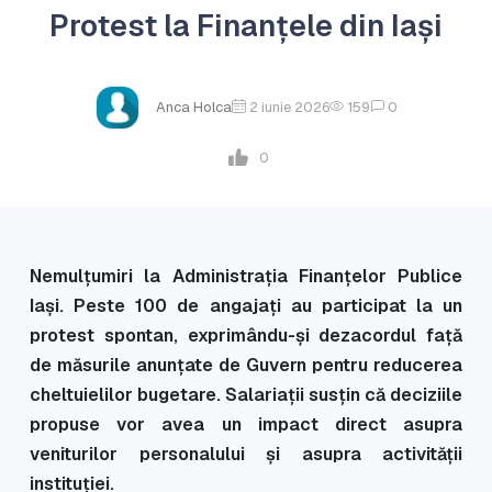
Protest la Finanțele din Iași
Anca Holca
2 iunie 2026
159
0
0
Nemulțumiri la Administrația Finanțelor Publice
Iași. Peste 100 de angajați au participat la un
protest spontan, exprimându-și dezacordul față
de măsurile anunțate de Guvern pentru reducerea
cheltuielilor bugetare. Salariații susțin că deciziile
propuse vor avea un impact direct asupra
veniturilor personalului și asupra activității
instituției.