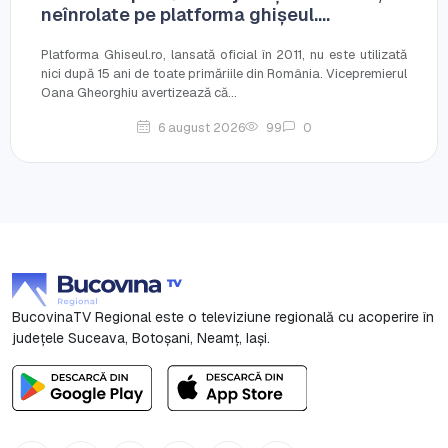
neînrolate pe platforma ghișeul....
Platforma Ghiseul.ro, lansată oficial în 2011, nu este utilizată
nici după 15 ani de toate primăriile din România. Vicepremierul
Oana Gheorghiu avertizează că...
6 august 2026
99
0
BucovinaTV Regional este o televiziune regională cu acoperire în
județele Suceava, Botoşani, Neamț, Iași.