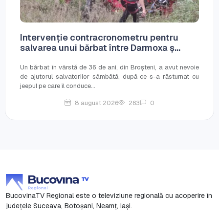
Intervenție contracronometru pentru
salvarea unui bărbat între Darmoxa ș...
Un bărbat în vârstă de 36 de ani, din Broșteni, a avut nevoie
de ajutorul salvatorilor sâmbătă, după ce s-a răsturnat cu
jeepul pe care îl conduce...
8 august 2026
263
0
BucovinaTV Regional este o televiziune regională cu acoperire în
județele Suceava, Botoşani, Neamț, Iași.