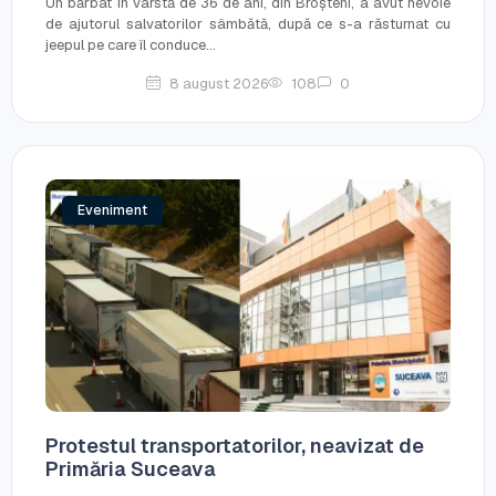
Un bărbat în vârstă de 36 de ani, din Broșteni, a avut nevoie
de ajutorul salvatorilor sâmbătă, după ce s-a răsturnat cu
jeepul pe care îl conduce...
8 august 2026
108
0
Eveniment
Protestul transportatorilor, neavizat de
Primăria Suceava