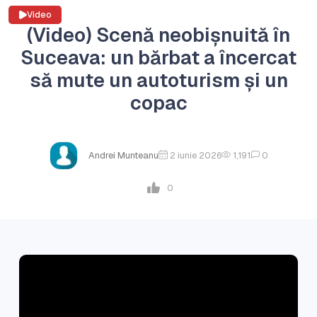
Video
(Video) Scenă neobișnuită în
Suceava: un bărbat a încercat
să mute un autoturism și un
copac
Andrei Munteanu
2 iunie 2026
1,191
0
0