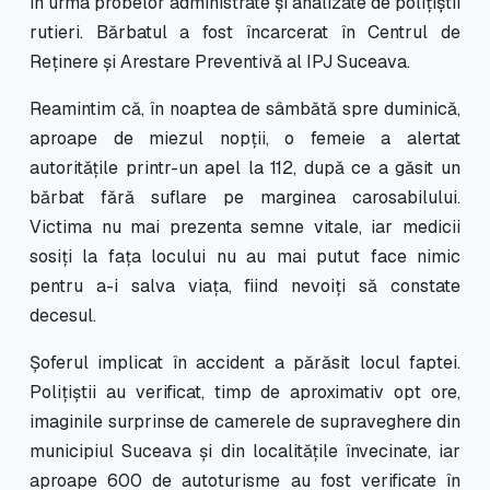
în urma probelor administrate și analizate de polițiștii
rutieri. Bărbatul a fost încarcerat în Centrul de
Reținere și Arestare Preventivă al IPJ Suceava.
Reamintim că, în noaptea de sâmbătă spre duminică,
aproape de miezul nopții, o femeie a alertat
autoritățile printr-un apel la 112, după ce a găsit un
bărbat fără suflare pe marginea carosabilului.
Victima nu mai prezenta semne vitale, iar medicii
sosiți la fața locului nu au mai putut face nimic
pentru a-i salva viața, fiind nevoiți să constate
decesul.
Șoferul implicat în accident a părăsit locul faptei.
Polițiștii au verificat, timp de aproximativ opt ore,
imaginile surprinse de camerele de supraveghere din
municipiul Suceava și din localitățile învecinate, iar
aproape 600 de autoturisme au fost verificate în