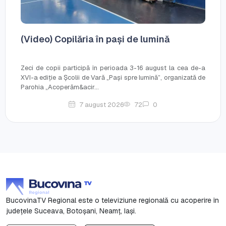
(Video) Copilăria în pași de lumină
Zeci de copii participă în perioada 3-16 august la cea de-a
XVI-a ediție a Școlii de Vară „Pași spre lumină”, organizată de
Parohia „Acoperăm&acir...
7 august 2026
72
0
BucovinaTV Regional este o televiziune regională cu acoperire în
județele Suceava, Botoşani, Neamț, Iași.