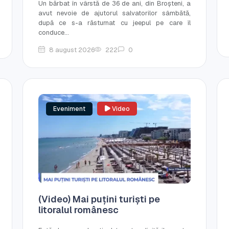
Un bărbat în vârstă de 36 de ani, din Broșteni, a
avut nevoie de ajutorul salvatorilor sâmbătă,
după ce s-a răsturnat cu jeepul pe care îl
conduce...
8 august 2026
222
0
Eveniment
Video
(Video) Mai puțini turiști pe
litoralul românesc