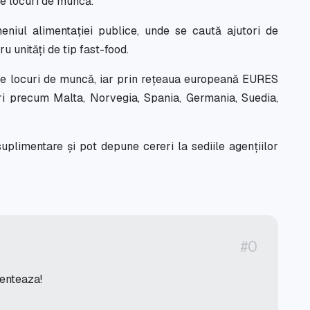
e locuri de muncă.
eniul alimentației publice, unde se caută ajutori de
u unități de tip fast-food.
de locuri de muncă, iar prin rețeaua europeană EURES
ri precum Malta, Norvegia, Spania, Germania, Suedia,
suplimentare și pot depune cereri la sediile agențiilor
#0
menteaza!