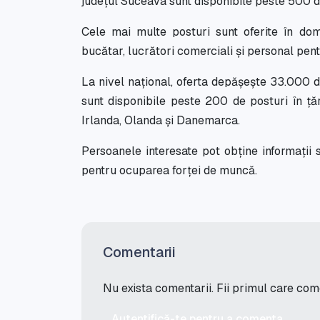
județul Suceava sunt disponibile peste 500 d
Cele mai multe posturi sunt oferite în dom
bucătar, lucrători comerciali și personal pentr
La nivel național, oferta depășește 33.000 
sunt disponibile peste 200 de posturi în ță
Irlanda, Olanda și Danemarca.
Persoanele interesate pot obține informații 
pentru ocuparea forței de muncă.
Comentarii
Nu exista comentarii. Fii primul care co
Autentifică-te pentru a comenta