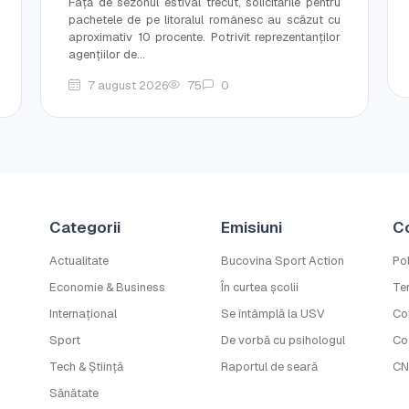
Față de sezonul estival trecut, solicitările pentru
pachetele de pe litoralul românesc au scăzut cu
aproximativ 10 procente. Potrivit reprezentanților
agențiilor de...
7 august 2026
75
0
Categorii
Emisiuni
C
Actualitate
Bucovina Sport Action
Pol
Economie & Business
În curtea școlii
Ter
Internațional
Se întâmplă la USV
Co
Sport
De vorbă cu psihologul
Co
Tech & Știință
Raportul de seară
CN
Sănătate