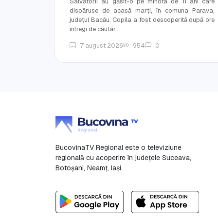
Salvatorii au găsit-o pe minora de 11 ani care
dispăruse de acasă marți, în comuna Parava,
județul Bacău. Copila a fost descoperită după ore
întregi de căutăr...
7 august 2026
954
0
BucovinaTV Regional este o televiziune
regională cu acoperire în județele Suceava,
Botoşani, Neamț, Iași.