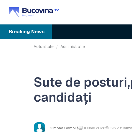
Breaking
News
Actualitate
Administrație
Sute de posturi,
candidați
Simona Samoilă
11 iunie 2026
196
vizualiza