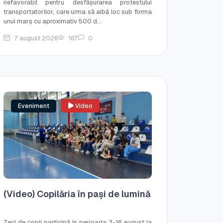
nefavorabil pentru desfășurarea protestului
transportatorilor, care urma să aibă loc sub forma
unui marș cu aproximativ 500 d...
7 august 2026
167
0
Eveniment
Video
(Video) Copilăria în pași de lumină
Zeci de copii participă în perioada 3-16 august la