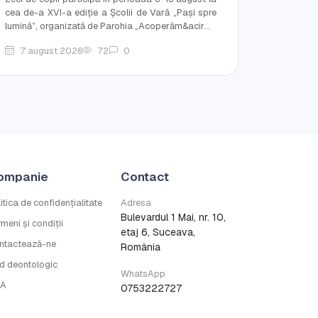
cea de-a XVI-a ediție a Școlii de Vară „Pași spre
lumină”, organizată de Parohia „Acoperăm&acir...
7 august 2026
72
0
ompanie
Contact
itica de confidențialitate
Adresa
Bulevardul 1 Mai, nr. 10,
meni și condiții
etaj 6, Suceava,
ntactează-ne
România
d deontologic
WhatsApp
A
0753222727