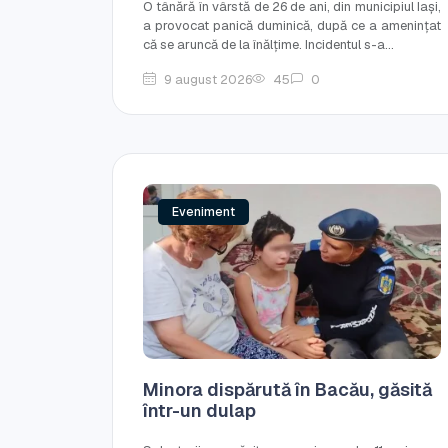
O tânără în vârstă de 26 de ani, din municipiul Iași,
a provocat panică duminică, după ce a amenințat
că se aruncă de la înălțime. Incidentul s-a...
9 august 2026
45
0
Eveniment
Minora dispărută în Bacău, găsită
într-un dulap