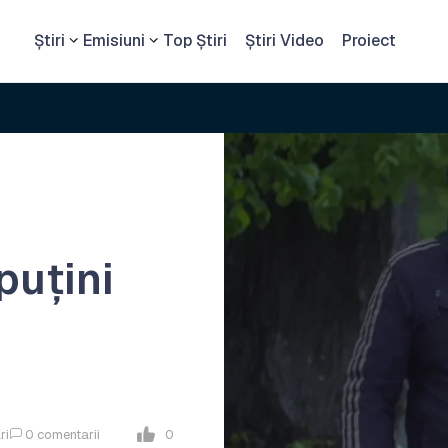
Știri
Emisiuni
Top Știri
Știri Video
Proiect
puțini
ri
0
comentarii
0