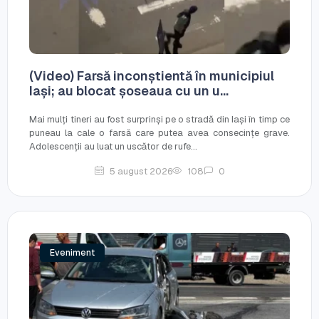
(Video) Farsă inconștientă în municipiul
Iași; au blocat șoseaua cu un u...
Mai mulți tineri au fost surprinși pe o stradă din Iași în timp ce
puneau la cale o farsă care putea avea consecințe grave.
Adolescenții au luat un uscător de rufe...
5 august 2026
108
0
Eveniment