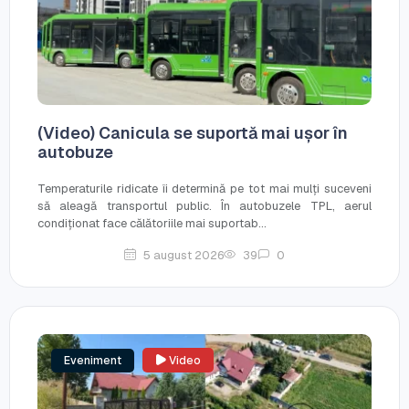
(Video) Canicula se suportă mai ușor în
autobuze
Temperaturile ridicate îi determină pe tot mai mulți suceveni
să aleagă transportul public. În autobuzele TPL, aerul
condiționat face călătoriile mai suportab...
5 august 2026
39
0
Eveniment
Video