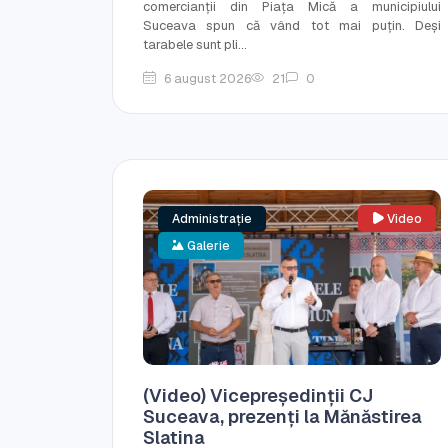
comercianții din Piața Mică a municipiului
Suceava spun că vând tot mai puțin. Deși
tarabele sunt pli...
6 august 2026
21
0
Administrație
Video
Galerie
(Video) Vicepreședinții CJ
Suceava, prezenți la Mănăstirea
Slatina