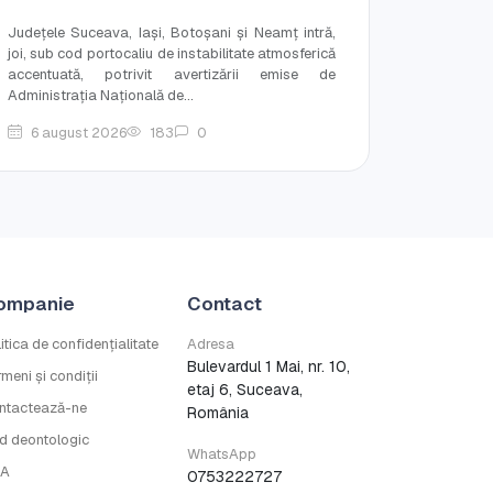
Județele Suceava, Iași, Botoșani și Neamț intră,
joi, sub cod portocaliu de instabilitate atmosferică
accentuată, potrivit avertizării emise de
Administrația Națională de...
6 august 2026
183
0
ompanie
Contact
itica de confidențialitate
Adresa
Bulevardul 1 Mai, nr. 10,
meni și condiții
etaj 6, Suceava,
ntactează-ne
România
d deontologic
WhatsApp
A
0753222727