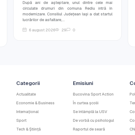
După ani de așteptare, unul dintre cele mai
circulate drumuri din comuna Rediu intră în
modernizare. Consiliul Județean Iași a dat startul
lucrărilor de asfaltare,...
6 august 2026
29
0
Categorii
Emisiuni
C
Actualitate
Bucovina Sport Action
Pol
Economie & Business
În curtea școlii
Ter
Internațional
Se întâmplă la USV
Co
Sport
De vorbă cu psihologul
Co
Tech & Știință
Raportul de seară
CN