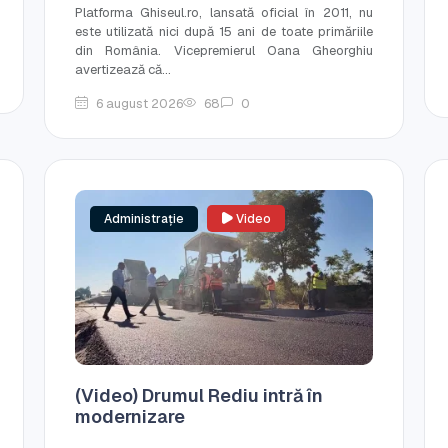
Platforma Ghiseul.ro, lansată oficial în 2011, nu
este utilizată nici după 15 ani de toate primăriile
din România. Vicepremierul Oana Gheorghiu
avertizează că...
6 august 2026
68
0
Administrație
Video
(Video) Drumul Rediu intră în
modernizare