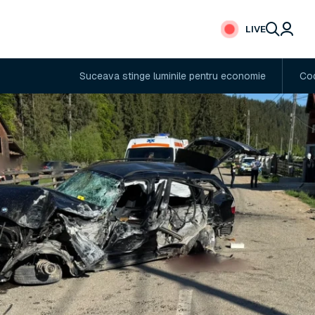
LIVE
Suceava stinge luminile pentru economie
Cod portocaliu