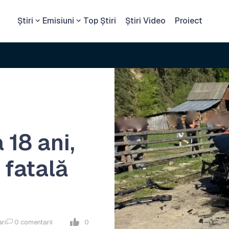
Știri
Emisiuni
Top Știri
Știri Video
Proiect
 18 ani,
 fatală
ari
0
comentarii
0