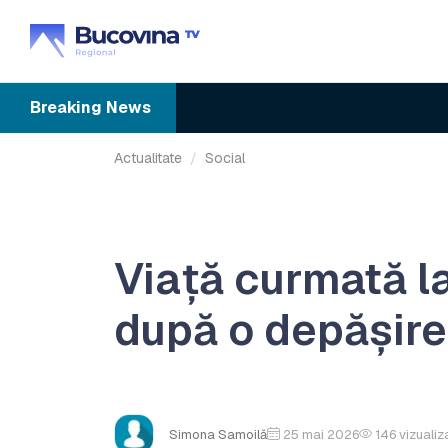
Breaking
News
Actualitate
Social
Viață curmată la
după o depășire
Simona Samoilă
25 mai 2026
146
vizualiz