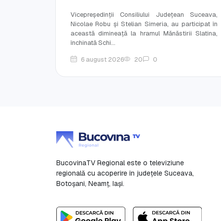
Vicepreședinții Consiliului Județean Suceava,
Nicolae Robu și Stelian Simeria, au participat în
această dimineață la hramul Mănăstirii Slatina,
închinată Schi...
6 august 2026
20
0
BucovinaTV Regional este o televiziune
regională cu acoperire în județele Suceava,
Botoşani, Neamț, Iași.