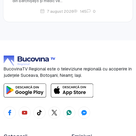
din Berchișești și medic ve...
7 august 2026
145
0
BucovinaTV Regional este o televiziune regională cu acoperire în
județele Suceava, Botoşani, Neamț, Iași.