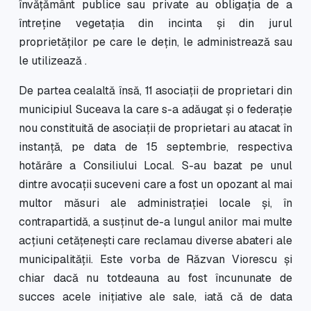
învățământ publice sau private au obligația de a
întreține vegetația din incinta și din jurul
proprietăților pe care le dețin, le administrează sau
le utilizează .
De partea cealaltă însă, 11 asociații de proprietari din
municipiul Suceava la care s-a adăugat și o federație
nou constituită de asociații de proprietari au atacat în
instanță, pe data de 15 septembrie, respectiva
hotărâre a Consiliului Local. S-au bazat pe unul
dintre avocații suceveni care a fost un opozant al mai
multor măsuri ale administrației locale și, în
contrapartidă, a susținut de-a lungul anilor mai multe
acțiuni cetățenești care reclamau diverse abateri ale
municipalității. Este vorba de Răzvan Viorescu și
chiar dacă nu totdeauna au fost încununate de
succes acele inițiative ale sale, iată că de data