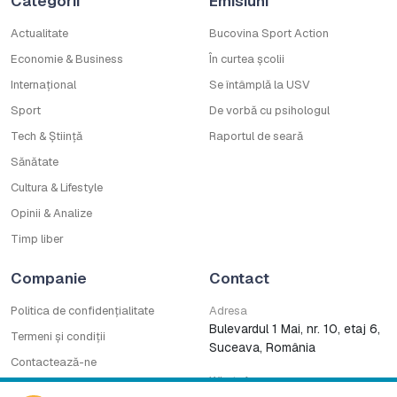
Categorii
Emisiuni
Actualitate
Bucovina Sport Action
Economie & Business
În curtea școlii
Internațional
Se întâmplă la USV
Sport
De vorbă cu psihologul
Tech & Știință
Raportul de seară
Sănătate
Cultura & Lifestyle
Opinii & Analize
Timp liber
Companie
Contact
Politica de confidențialitate
Adresa
Bulevardul 1 Mai, nr. 10, etaj 6,
Termeni și condiții
Suceava, România
Contactează-ne
WhatsApp
Cod deontologic