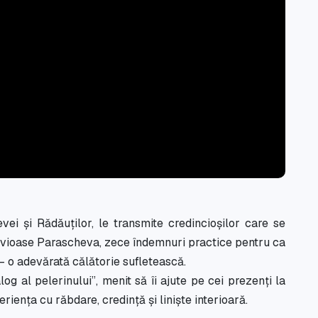
evei și Rădăuților, le transmite credincioșilor care se
 Cuvioase Parascheva, zece îndemnuri practice pentru ca
 – o adevărată călătorie sufletească.
og al pelerinului”, menit să îi ajute pe cei prezenți la
iența cu răbdare, credință și liniște interioară.