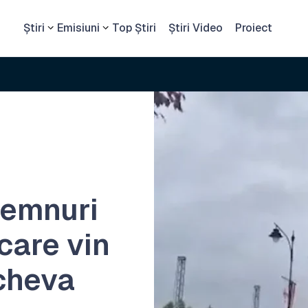
Știri
Emisiuni
Top Știri
Știri Video
Proiect
demnuri
 care vin
cheva