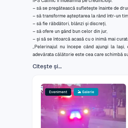
ÎPS Calinic îi îndeamnă pe credincioși:
– să se pregătească sufletește înainte de dru
– să transforme așteptarea la rând într-un tim
– să fie răbdători, blânzi și discreți,
– să ofere un gând bun celor din jur,
– și să se întoarcă acasă cu o inimă mai curat
„Pelerinajul nu începe când ajungi la Iași, 
adevărata călătorie este cea care schimbă suf
Citește și...
Eveniment
Galerie