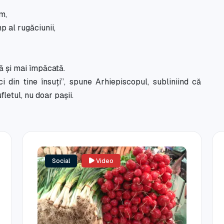
m,
p al rugăciunii,
ă și mai împăcată.
ci din tine însuți”, spune Arhiepiscopul, subliniind că
letul, nu doar pașii.
Social
Video