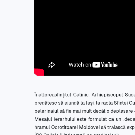
Înaltpreasfințitul Calinic, Arhiepiscopul Suc
pregătesc să ajungă la Iași, la racla Sfintei
pelerinajul să fie mai mult decât o deplasare
Mesajul ierarhului este formulat ca un „decal
hramul Ocrotitoarei Moldovei să trăiască exper