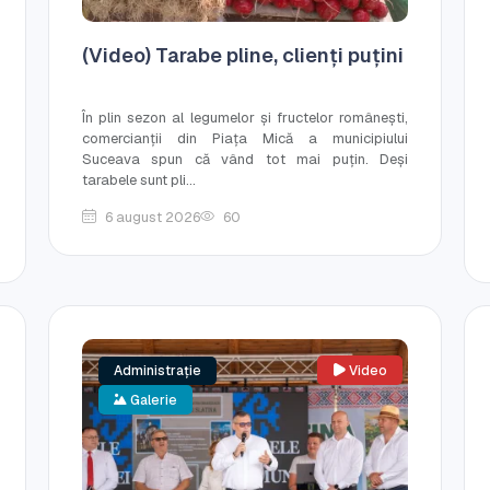
(Video) Tarabe pline, clienți puțini
În plin sezon al legumelor și fructelor românești,
comercianții din Piața Mică a municipiului
Suceava spun că vând tot mai puțin. Deși
tarabele sunt pli...
6 august 2026
60
Administrație
Video
Galerie