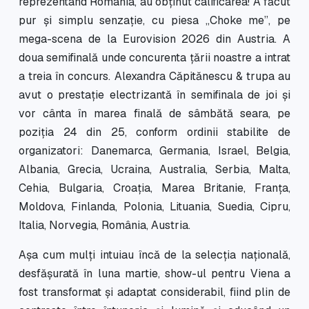
reprezentând România, au obținut calificarea! A făcut
pur și simplu senzație, cu piesa „Choke me”, pe
mega-scena de la Eurovision 2026 din Austria. A
doua semifinală unde concurenta țării noastre a intrat
a treia în concurs. Alexandra Căpitănescu & trupa au
avut o prestație electrizantă în semifinala de joi și
vor cânta în marea finală de sâmbătă seara, pe
poziția 24 din 25, conform ordinii stabilite de
organizatori: Danemarca, Germania, Israel, Belgia,
Albania, Grecia, Ucraina, Australia, Serbia, Malta,
Cehia, Bulgaria, Croația, Marea Britanie, Franța,
Moldova, Finlanda, Polonia, Lituania, Suedia, Cipru,
Italia, Norvegia, România, Austria.
Așa cum mulți intuiau încă de la selecția națională,
desfășurată în luna martie, show-ul pentru Viena a
fost transformat și adaptat considerabil, fiind plin de