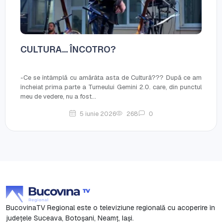
CULTURA… ÎNCOTRO?
-Ce se întâmplă cu amărâta asta de Cultură??? După ce am
încheiat prima parte a Turneului Gemini 2.0. care, din punctul
meu de vedere, nu a fost...
5 iunie 2026
268
0
BucovinaTV Regional este o televiziune regională cu acoperire în
județele Suceava, Botoşani, Neamț, Iași.