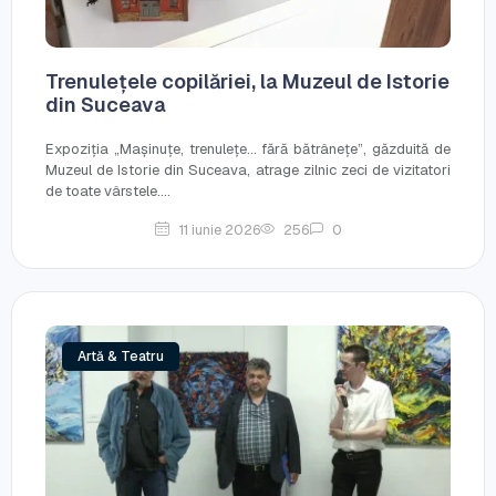
Trenulețele copilăriei, la Muzeul de Istorie
din Suceava
Expoziția „Mașinuțe, trenulețe... fără bătrânețe”, găzduită de
Muzeul de Istorie din Suceava, atrage zilnic zeci de vizitatori
de toate vârstele....
11 iunie 2026
256
0
Artă & Teatru