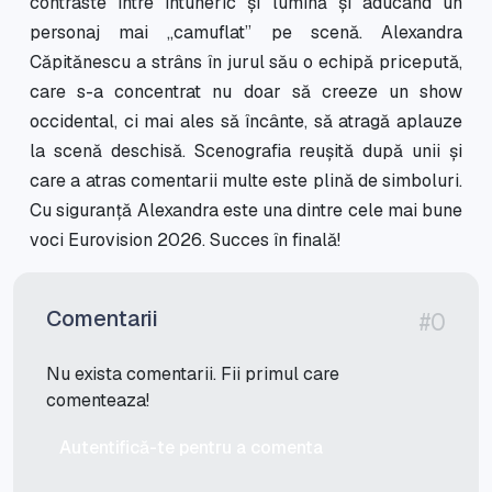
contraste între întuneric și lumină și aducând un
personaj mai ,,camuflat” pe scenă. Alexandra
Căpitănescu a strâns în jurul său o echipă pricepută,
care s-a concentrat nu doar să creeze un show
occidental, ci mai ales să încânte, să atragă aplauze
la scenă deschisă. Scenografia reușită după unii și
care a atras comentarii multe este plină de simboluri.
Cu siguranță Alexandra este una dintre cele mai bune
voci Eurovision 2026. Succes în finală!
Comentarii
#0
Nu exista comentarii. Fii primul care
comenteaza!
Autentifică-te pentru a comenta