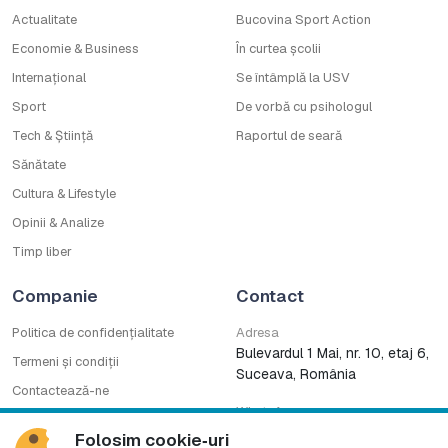
Actualitate
Bucovina Sport Action
Economie & Business
În curtea școlii
Internațional
Se întâmplă la USV
Sport
De vorbă cu psihologul
Tech & Știință
Raportul de seară
Sănătate
Cultura & Lifestyle
Opinii & Analize
Timp liber
Companie
Contact
Politica de confidențialitate
Adresa
Bulevardul 1 Mai, nr. 10, etaj 6,
Termeni și condiții
Suceava, România
Contactează-ne
WhatsApp
Cod deontologic
0753222727
Folosim cookie‑uri