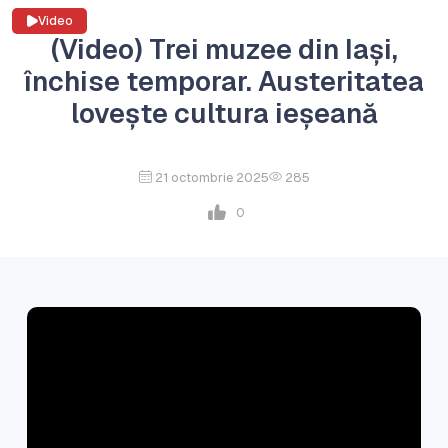
Video
(Video) Trei muzee din Iași,
închise temporar. Austeritatea
lovește cultura ieșeană
21 octombrie 2025
285
0