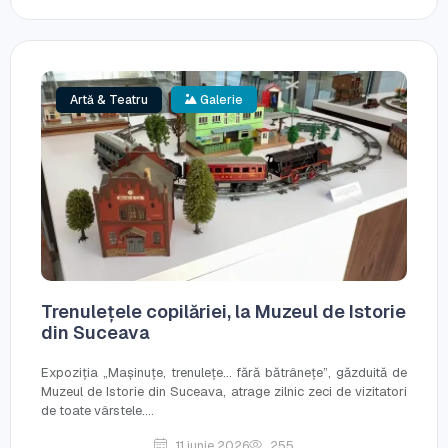
Artă & Teatru
Galerie
Trenulețele copilăriei, la Muzeul de Istorie
din Suceava
Expoziția „Mașinuțe, trenulețe... fără bătrânețe”, găzduită de
Muzeul de Istorie din Suceava, atrage zilnic zeci de vizitatori
de toate vârstele....
11 iunie 2026
255