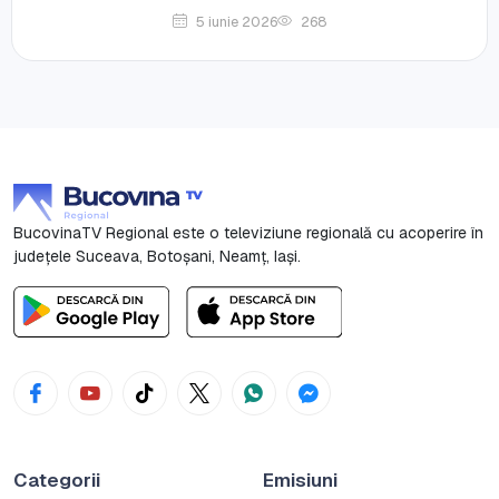
5 iunie 2026
268
BucovinaTV Regional este o televiziune regională cu acoperire în
județele Suceava, Botoşani, Neamț, Iași.
Categorii
Emisiuni