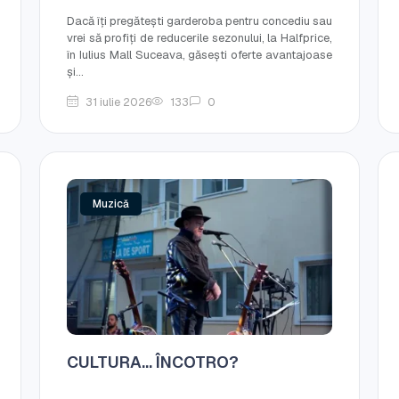
Dacă îți pregătești garderoba pentru concediu sau
vrei să profiți de reducerile sezonului, la Halfprice,
în Iulius Mall Suceava, găsești oferte avantajoase
și...
31 iulie 2026
133
0
Muzică
CULTURA… ÎNCOTRO?