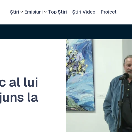
Știri
Emisiuni
Top Știri
Știri Video
Proiect
c al lui
juns la