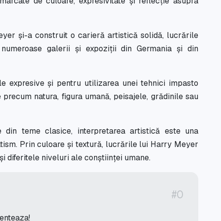
arcate de culoare, expresivitate și reflecție asupra
r și-a construit o carieră artistică solidă, lucrările
 numeroase galerii și expoziții din Germania și din
e expresive și pentru utilizarea unei tehnici impasto
 precum natura, figura umană, peisajele, grădinile sau
 din teme clasice, interpretarea artistică este una
ism. Prin culoare și textură, lucrările lui Harry Meyer
 diferitele niveluri ale conștiinței umane.
#0
menteaza!