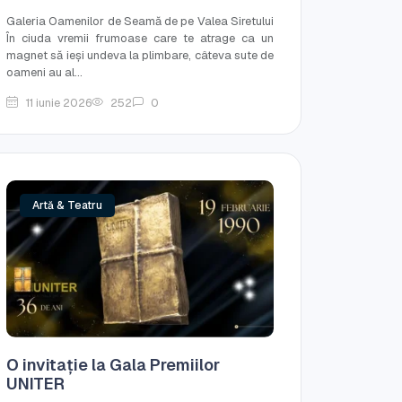
Galeria Oamenilor de Seamă de pe Valea Siretului
În ciuda vremii frumoase care te atrage ca un
magnet să ieși undeva la plimbare, câteva sute de
oameni au al...
11 iunie 2026
252
0
Artă & Teatru
O invitație la Gala Premiilor
UNITER