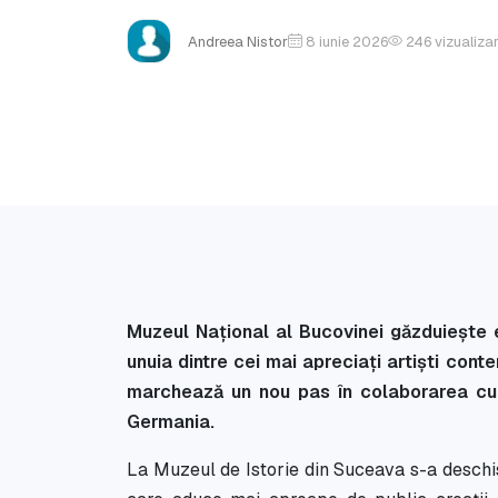
Andreea Nistor
8 iunie 2026
246
vizualizar
Muzeul Național al Bucovinei găzduiește e
unuia dintre cei mai apreciați artiști co
marchează un nou pas în colaborarea cult
Germania.
La Muzeul de Istorie din Suceava s-a deschis