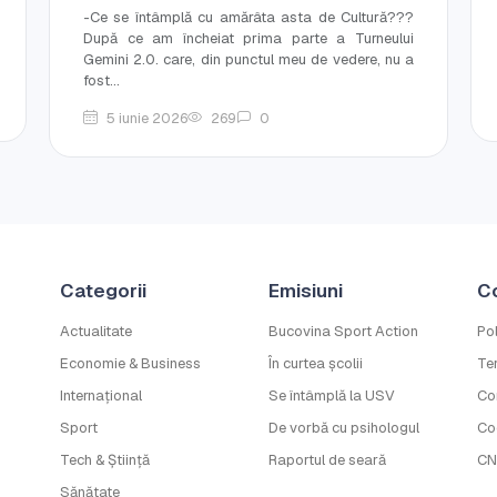
-Ce se întâmplă cu amărâta asta de Cultură???
După ce am încheiat prima parte a Turneului
Gemini 2.0. care, din punctul meu de vedere, nu a
fost...
5 iunie 2026
269
0
Categorii
Emisiuni
C
Actualitate
Bucovina Sport Action
Pol
Economie & Business
În curtea școlii
Ter
Internațional
Se întâmplă la USV
Co
Sport
De vorbă cu psihologul
Co
Tech & Știință
Raportul de seară
CN
Sănătate