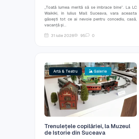
„Toată lumea merită să se imbrace bine”. La LC
Waikiki, în Iulius Mall Suceava, vara aceasta
găsești tot ce ai nevoie pentru concediu, casă,
vacanță și...
31 iulie 2026
95
0
Artă & Teatru
Galerie
Trenulețele copilăriei, la Muzeul
de Istorie din Suceava