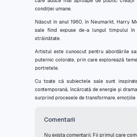
care aduce mai aproape de public creații m
condiției umane.
Născut în anul 1960, în Neumarkt, Harry Meye
sale fiind expuse de-a lungul timpului în
străinătate.
Artistul este cunoscut pentru abordările sal
puternic colorate, prin care explorează teme
portretele.
Cu toate că subiectele sale sunt inspirate
contemporană, încărcată de energie și dramat
surprind procesele de transformare, emoțiile și
Comentarii
Nu exista comentarii. Fii primul care co