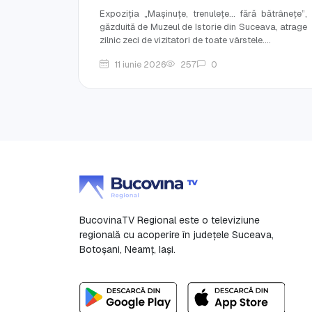
Expoziția „Mașinuțe, trenulețe... fără bătrânețe”,
găzduită de Muzeul de Istorie din Suceava, atrage
zilnic zeci de vizitatori de toate vârstele....
11 iunie 2026
257
0
BucovinaTV Regional este o televiziune
regională cu acoperire în județele Suceava,
Botoşani, Neamț, Iași.