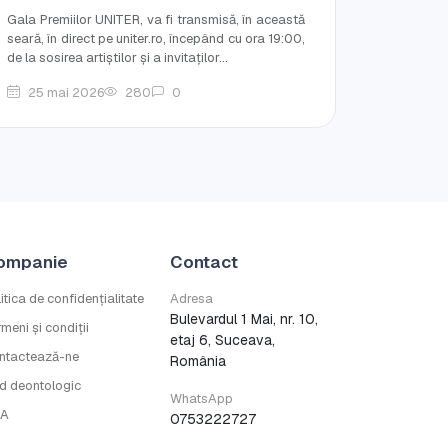
Gala Premiilor UNITER, va fi transmisă, în această
seară, în direct pe uniter.ro, începând cu ora 19:00,
de la sosirea artiștilor și a invitaților...
25 mai 2026
280
0
ompanie
Contact
itica de confidențialitate
Adresa
Bulevardul 1 Mai, nr. 10,
meni și condiții
etaj 6, Suceava,
ntactează-ne
România
d deontologic
WhatsApp
A
0753222727