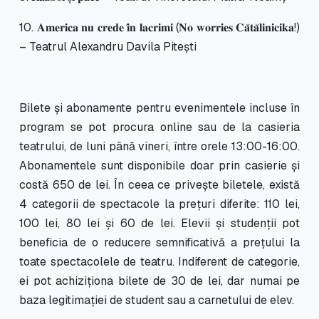
10. 𝐀𝐦𝐞𝐫𝐢𝐜𝐚 𝐧𝐮 𝐜𝐫𝐞𝐝𝐞 𝐢̂𝐧 𝐥𝐚𝐜𝐫𝐢𝐦𝐢 (𝐍𝐨 𝐰𝐨𝐫𝐫𝐢𝐞𝐬 𝐂𝐚̆𝐭𝐚̆𝐥𝐢𝐧𝐢𝐜𝐢𝐤𝐚!)
– Teatrul Alexandru Davila Pitești
Bilete și abonamente pentru evenimentele incluse în
program se pot procura online sau de la casieria
teatrului, de luni până vineri, între orele 13:00-16:00.
Abonamentele sunt disponibile doar prin casierie și
costă 650 de lei. În ceea ce privește biletele, există
4 categorii de spectacole la prețuri diferite: 110 lei,
100 lei, 80 lei și 60 de lei. Elevii și studenții pot
beneficia de o reducere semnificativă a prețului la
toate spectacolele de teatru. Indiferent de categorie,
ei pot achiziționa bilete de 30 de lei, dar numai pe
baza legitimației de student sau a carnetului de elev.