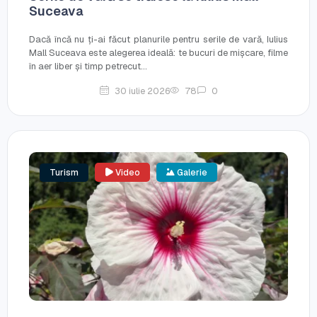
Suceava
Dacă încă nu ți-ai făcut planurile pentru serile de vară, Iulius
Mall Suceava este alegerea ideală: te bucuri de mișcare, filme
în aer liber și timp petrecut...
30 iulie 2026
78
0
Turism
Video
Galerie