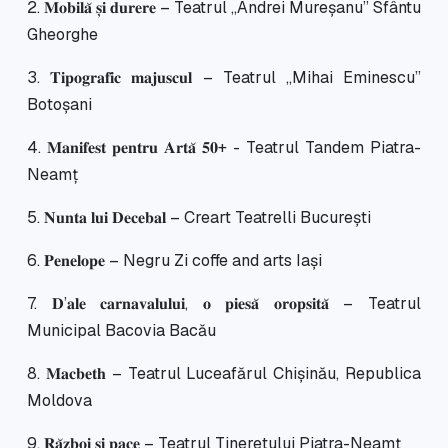
2. 𝐌𝐨𝐛𝐢𝐥𝐚̆ 𝐬̦𝐢 𝐝𝐮𝐫𝐞𝐫𝐞 – Teatrul „Andrei Mureșanu” Sfântu
Gheorghe
3. 𝐓𝐢𝐩𝐨𝐠𝐫𝐚𝐟𝐢𝐜 𝐦𝐚𝐣𝐮𝐬𝐜𝐮𝐥 – Teatrul „Mihai Eminescu”
Botoșani
4. 𝐌𝐚𝐧𝐢𝐟𝐞𝐬𝐭 𝐩𝐞𝐧𝐭𝐫𝐮 𝐀𝐫𝐭𝐚̆ 𝟓𝟎+ - Teatrul Tandem Piatra-
Neamț
5. 𝐍𝐮𝐧𝐭𝐚 𝐥𝐮𝐢 𝐃𝐞𝐜𝐞𝐛𝐚𝐥 – Creart Teatrelli București
6. 𝐏𝐞𝐧𝐞𝐥𝐨𝐩𝐞 – Negru Zi coffe and arts Iași
7. 𝐃’𝐚𝐥𝐞 𝐜𝐚𝐫𝐧𝐚𝐯𝐚𝐥𝐮𝐥𝐮𝐢, 𝐨 𝐩𝐢𝐞𝐬𝐚̆ 𝐨𝐫𝐨𝐩𝐬𝐢𝐭𝐚̆ – Teatrul
Municipal Bacovia Bacău
8. 𝐌𝐚𝐜𝐛𝐞𝐭𝐡 – Teatrul Luceafărul Chișinău, Republica
Moldova
9. 𝐑𝐚̆𝐳𝐛𝐨𝐢 𝐬̦𝐢 𝐩𝐚𝐜𝐞 – Teatrul Tineretului Piatra-Neamț