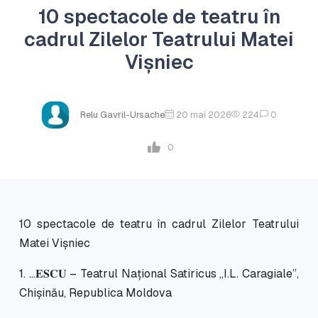
10 spectacole de teatru în
cadrul Zilelor Teatrului Matei
Vișniec
Relu Gavril-Ursache
20 mai 2026
224
0
0
10 spectacole de teatru în cadrul Zilelor Teatrului
Matei Vișniec
1. ...𝐄𝐒𝐂𝐔 – Teatrul Național Satiricus „I.L. Caragiale”,
Chișinău, Republica Moldova