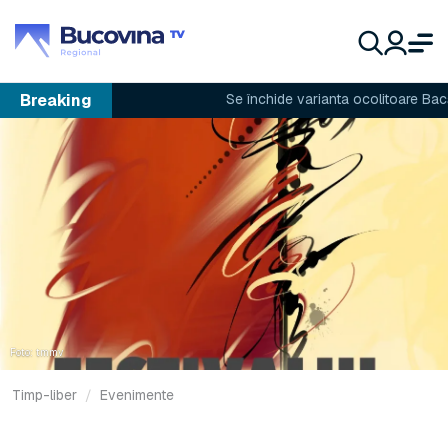
Breaking
Se închide varianta ocolitoare Bacău
Foto: tmmv
Timp-liber
Evenimente