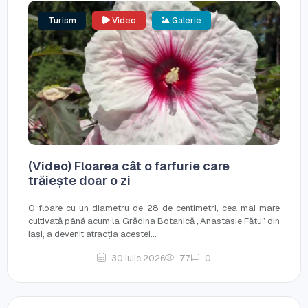
Turism
Video
Galerie
(Video) Floarea cât o farfurie care
trăiește doar o zi
O floare cu un diametru de 28 de centimetri, cea mai mare
cultivată până acum la Grădina Botanică „Anastasie Fătu” din
Iași, a devenit atracția acestei...
30 iulie 2026
77
0