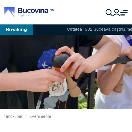
Breaking
Cetatea 1932 Suceava câștigă meciul 
Timp-liber
Evenimente