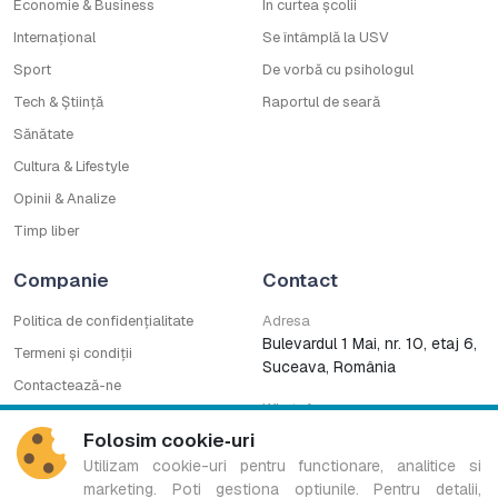
Economie & Business
În curtea școlii
Internațional
Se întâmplă la USV
Sport
De vorbă cu psihologul
Tech & Știință
Raportul de seară
Sănătate
Cultura & Lifestyle
Opinii & Analize
Timp liber
Companie
Contact
Politica de confidențialitate
Adresa
Bulevardul 1 Mai, nr. 10, etaj 6,
Termeni și condiții
Suceava, România
Contactează-ne
WhatsApp
Cod deontologic
0753222727
Folosim cookie‑uri
CNA
Utilizam cookie-uri pentru functionare, analitice si
marketing. Poti gestiona optiunile. Pentru detalii,