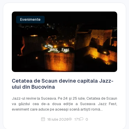
Evenimente
Cetatea de Scaun devine capitala Jazz-
ului din Bucovina
Jazz-ul revine la Suceava. Pe 24 și 25 iulie, Cetatea de Scaun
va găzdui cea de-a doua ediție a Suceava Jazz Fest,
eveniment care aduce pe aceeași scenă artiști româ...
16 iulie 2026
171
0