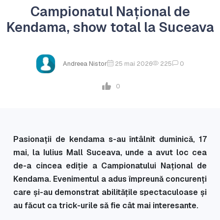
Campionatul Național de
Kendama, show total la Suceava
Andreea Nistor
25 mai 2026
225
0
0
Pasionații de kendama s-au întâlnit duminică, 17
mai, la Iulius Mall Suceava, unde a avut loc cea
de-a cincea ediție a Campionatului Național de
Kendama. Evenimentul a adus împreună concurenți
care și-au demonstrat abilitățile spectaculoase și
au făcut ca trick-urile să fie cât mai interesante.