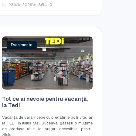
23 iulie 2026
86
0
Evenimente
Tot ce ai nevoie pentru vacanță,
la Tedi
Vacanța de vară începe cu pregătirile potrivite, iar
la TEDi, în Iulius Mall Suceava, găsești o mulțime
de produse utile, la prețuri accesibile, pentru
zilele...