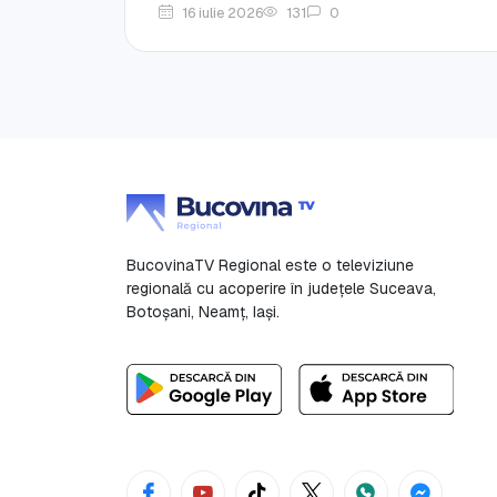
16 iulie 2026
131
0
BucovinaTV Regional este o televiziune
regională cu acoperire în județele Suceava,
Botoşani, Neamț, Iași.