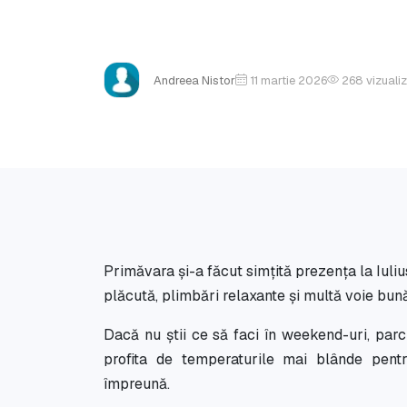
Andreea Nistor
11 martie 2026
268
vizualiz
Primăvara și-a făcut simțită prezența la Iuli
plăcută, plimbări relaxante și multă voie bună
Dacă nu știi ce să faci în weekend-uri, parc
profita de temperaturile mai blânde pent
împreună.