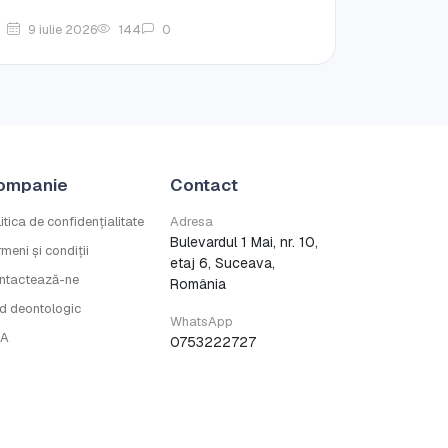
9 iulie 2026
144
0
ompanie
Contact
itica de confidențialitate
Adresa
Bulevardul 1 Mai, nr. 10,
meni și condiții
etaj 6, Suceava,
ntactează-ne
România
d deontologic
WhatsApp
A
0753222727