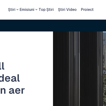
Știri
Emisiuni
Top Știri
Știri Video
Proiect
l
ideal
în aer