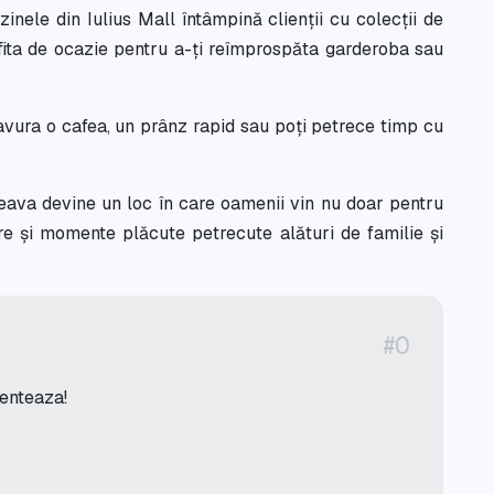
nele din Iulius Mall întâmpină clienții cu colecții de
rofita de ocazie pentru a-ți reîmprospăta garderoba sau
savura o cafea, un prânz rapid sau poți petrece timp cu
eava devine un loc în care oamenii vin nu doar pentru
are și momente plăcute petrecute alături de familie și
#0
menteaza!