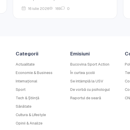
16 iulie 2026
169
0
Categorii
Emisiuni
C
Actualitate
Bucovina Sport Action
Pol
Economie & Business
În curtea școlii
Ter
Internațional
Se întâmplă la USV
Co
Sport
De vorbă cu psihologul
Co
Tech & Știință
Raportul de seară
CN
Sănătate
Cultura & Lifestyle
Opinii & Analize