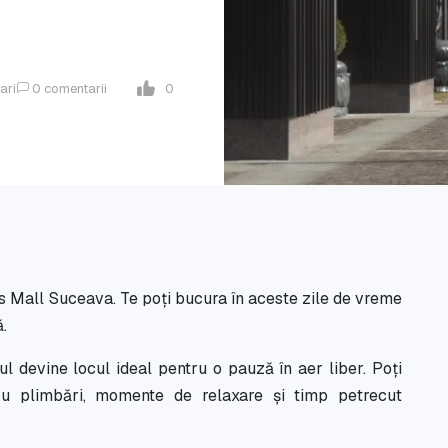
ari
0
comentarii
0
us Mall Suceava. Te poți bucura în aceste zile de vreme
.
ul devine locul ideal pentru o pauză în aer liber. Poți
ru plimbări, momente de relaxare și timp petrecut