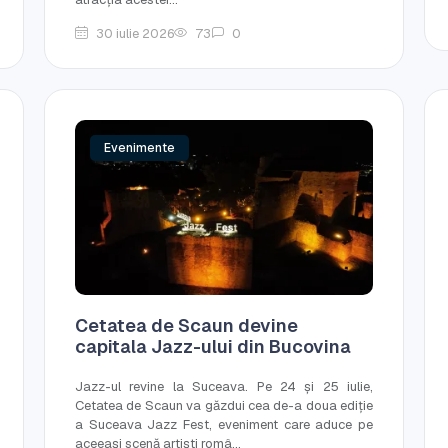
30 iulie 2026
73
0
Evenimente
Cetatea de Scaun devine
capitala Jazz-ului din Bucovina
Jazz-ul revine la Suceava. Pe 24 și 25 iulie,
Cetatea de Scaun va găzdui cea de-a doua ediție
a Suceava Jazz Fest, eveniment care aduce pe
aceeași scenă artiști româ...