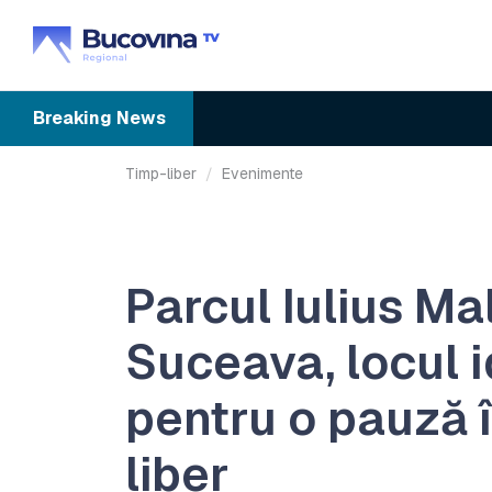
Breaking
News
Timp-liber
Evenimente
Parcul Iulius Mal
Suceava, locul 
pentru o pauză 
liber