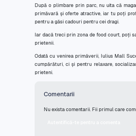
După o plimbare prin parc, nu uita că magazi
primăvară și oferte atractive, iar tu poți p
pentru a găsi cadouri pentru cei dragi.
Iar dacă treci prin zona de food court, poți 
prietenii.
Odată cu venirea primăverii, Iulius Mall Suc
cumpărături, ci și pentru relaxare, socializ
prieteni.
Comentarii
Nu exista comentarii. Fii primul care co
Autentifică-te pentru a comenta