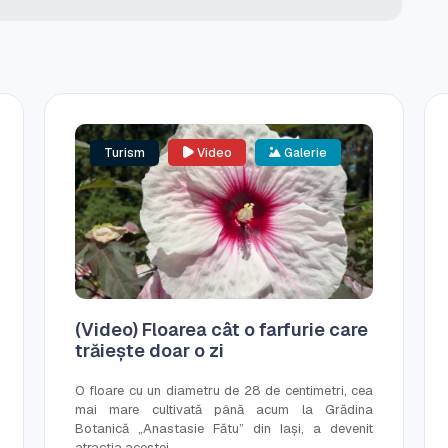
Turism
Video
Galerie
(Video) Floarea cât o farfurie care
trăiește doar o zi
O floare cu un diametru de 28 de centimetri, cea
mai mare cultivată până acum la Grădina
Botanică „Anastasie Fătu” din Iași, a devenit
atracția acestei...