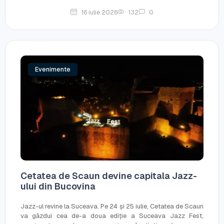
16 iulie 2026
132
0
Evenimente
Cetatea de Scaun devine capitala Jazz-
ului din Bucovina
Jazz-ul revine la Suceava. Pe 24 și 25 iulie, Cetatea de Scaun
va găzdui cea de-a doua ediție a Suceava Jazz Fest,