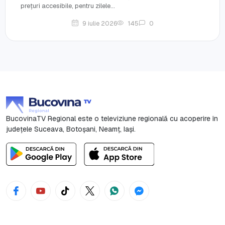
prețuri accesibile, pentru zilele...
9 iulie 2026
145
0
BucovinaTV Regional este o televiziune regională cu acoperire în
județele Suceava, Botoşani, Neamț, Iași.