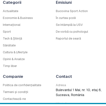
Categorii
Emisiuni
Actualitate
Bucovina Sport Action
Economie & Business
În curtea școlii
Internațional
Se întâmplă la USV
Sport
De vorbă cu psihologul
Tech & Știință
Raportul de seară
Sănătate
Cultura & Lifestyle
Opinii & Analize
Timp liber
Companie
Contact
Politica de confidențialitate
Adresa
Bulevardul 1 Mai, nr. 10, etaj 6,
Termeni și condiții
Suceava, România
Contactează-ne
WhatsApp
Cod deontologic