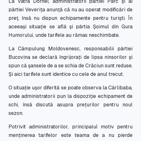
La Vatra Dornei, administratorii pârtiei Parc și ai
pârtiei Veverița anunță că nu au operat modificări de
preț, însă nu dispun echipamente pentru turiști. În
aceeași situație se află și pârtia Șoimul din Gura
Humorului, unde tarifele au rămas neschimbate.
La Câmpulung Moldovenesc, responsabilii pârtiei
Bucovina se declară îngrijorați de lipsa ninsorilor și
spun că șansele de a se schia de Crăciun sunt reduse.
Și aici tarifele sunt identice cu cele de anul trecut.
O situație ușor diferită se poate observa la Cârlibaba,
unde administratorii pun la dispoziție echipament de
schi, însă discută asupra prețurilor pentru noul
sezon.
Potrivit administratorilor, principalul motiv pentru
menținerea tarifelor este teama de a nu pierde