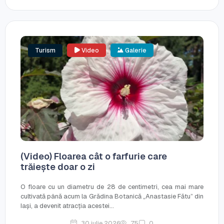
Turism
Video
Galerie
(Video) Floarea cât o farfurie care
trăiește doar o zi
O floare cu un diametru de 28 de centimetri, cea mai mare
cultivată până acum la Grădina Botanică „Anastasie Fătu” din
Iași, a devenit atracția acestei...
30 iulie 2026
75
0