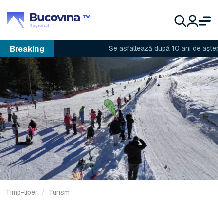
Breaking
Se asfaltează după 10 ani de așteptare
Timp-liber
Turism