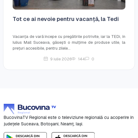
Tot ce ai nevoie pentru vacanță, la Tedi
Vacanța de vară începe cu pregătirile potrivite, iar la TEDi, în
Iulius Mall Suceava, găsești o mulțime de produse utile, la
prețuri accesibile, pentru zilele...
9 iulie 2026
144
0
BucovinaTV Regional este o televiziune regională cu acoperire în
județele Suceava, Botoşani, Neamț, Iași.