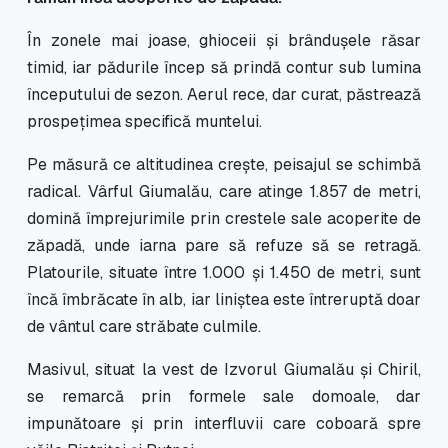
În zonele mai joase, ghioceii și brândușele răsar
timid, iar pădurile încep să prindă contur sub lumina
începutului de sezon. Aerul rece, dar curat, păstrează
prospețimea specifică muntelui.
Pe măsură ce altitudinea crește, peisajul se schimbă
radical. Vârful Giumalău, care atinge 1.857 de metri,
domină împrejurimile prin crestele sale acoperite de
zăpadă, unde iarna pare să refuze să se retragă.
Platourile, situate între 1.000 și 1.450 de metri, sunt
încă îmbrăcate în alb, iar liniștea este întreruptă doar
de vântul care străbate culmile.
Masivul, situat la vest de Izvorul Giumalău și Chiril,
se remarcă prin formele sale domoale, dar
impunătoare și prin interfluvii care coboară spre