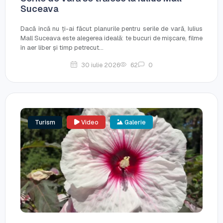
Suceava
Dacă încă nu ți-ai făcut planurile pentru serile de vară, Iulius
Mall Suceava este alegerea ideală: te bucuri de mișcare, filme
în aer liber și timp petrecut...
30 iulie 2026
62
0
Turism
Video
Galerie