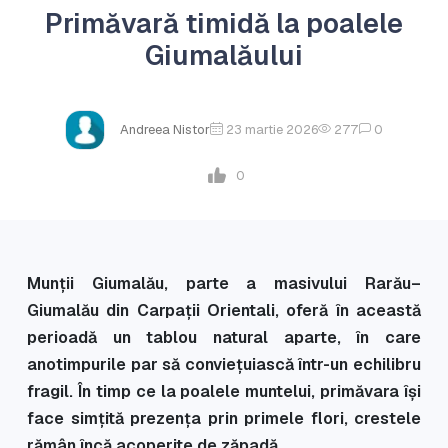
Primăvară timidă la poalele
Giumalăului
Andreea Nistor
23 martie 2026
277
0
0
Munții Giumalău, parte a masivului Rarău–
Giumalău din Carpații Orientali, oferă în această
perioadă un tablou natural aparte, în care
anotimpurile par să conviețuiască într-un echilibru
fragil. În timp ce la poalele muntelui, primăvara își
face simțită prezența prin primele flori, crestele
rămân încă acoperite de zăpadă.