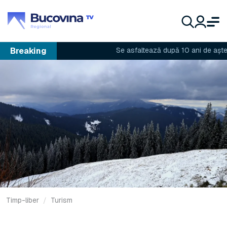
Breaking
Se asfaltează după 10 ani de așteptar
Timp-liber
Turism