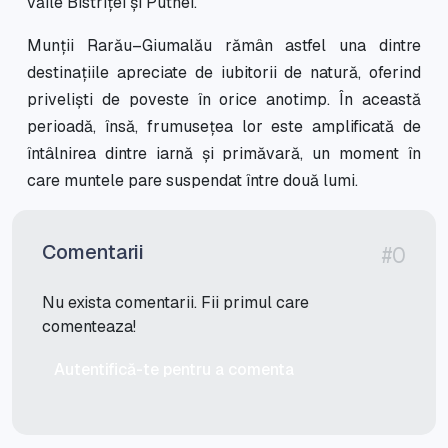
văile Bistriței și Putnei.
Munții Rarău–Giumalău rămân astfel una dintre
destinațiile apreciate de iubitorii de natură, oferind
priveliști de poveste în orice anotimp. În această
perioadă, însă, frumusețea lor este amplificată de
întâlnirea dintre iarnă și primăvară, un moment în
care muntele pare suspendat între două lumi.
Comentarii
#0
Nu exista comentarii. Fii primul care
comenteaza!
Autentifică-te pentru a comenta