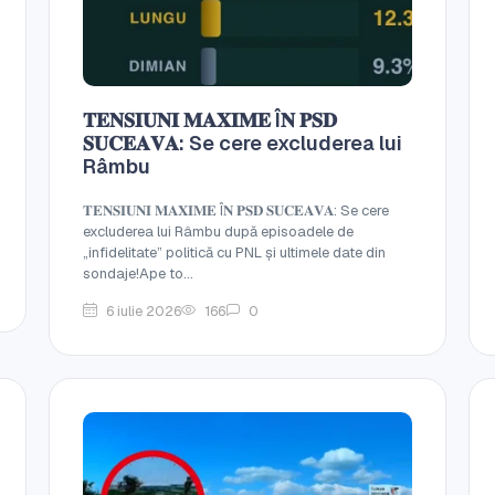
𝐓𝐄𝐍𝐒𝐈𝐔𝐍𝐈 𝐌𝐀𝐗𝐈𝐌𝐄 Î𝐍 𝐏𝐒𝐃
𝐒𝐔𝐂𝐄𝐀𝐕𝐀: Se cere excluderea lui
Râmbu
𝐓𝐄𝐍𝐒𝐈𝐔𝐍𝐈 𝐌𝐀𝐗𝐈𝐌𝐄 Î𝐍 𝐏𝐒𝐃 𝐒𝐔𝐂𝐄𝐀𝐕𝐀: Se cere
excluderea lui Râmbu după episoadele de
„infidelitate” politică cu PNL și ultimele date din
sondaje!Ape to...
6 iulie 2026
166
0