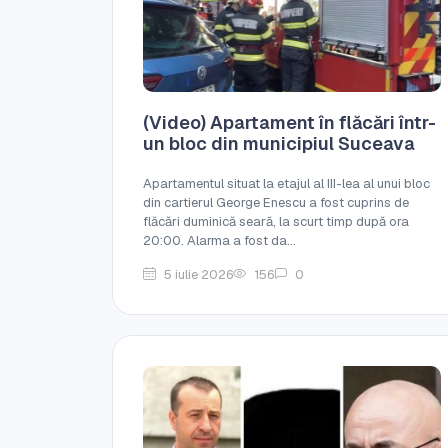
(Video) Apartament în flăcări într-
un bloc din municipiul Suceava
Apartamentul situat la etajul al III-lea al unui bloc
din cartierul George Enescu a fost cuprins de
flăcări duminică seară, la scurt timp după ora
20:00. Alarma a fost da...
5 iulie 2026
156
0