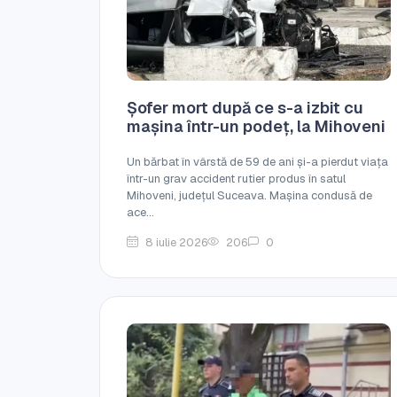
Șofer mort după ce s-a izbit cu
mașina într-un podeț, la Mihoveni
Un bărbat în vârstă de 59 de ani și-a pierdut viața
într-un grav accident rutier produs în satul
Mihoveni, județul Suceava. Mașina condusă de
ace...
8 iulie 2026
206
0