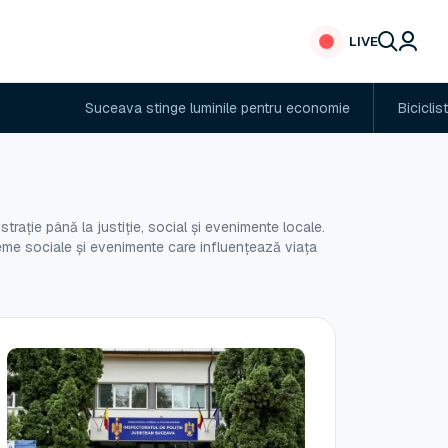
LIVE
ava stinge luminile pentru economie
Biciclist accidentat mort
rație până la justiție, social și evenimente locale.
obleme sociale și evenimente care influențează viața