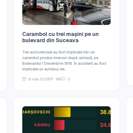
Carambol cu trei mașini pe un
bulevard din Suceava
Trei autovehicule au fost implicate într-un
carambol produs miercuri după-amiază, pe
Bulevardul 1 Decembrie 1918. În accident au fost
implicate un autobuz de...
8 iulie 2026
169
0