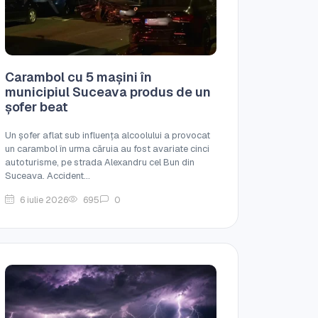
Carambol cu 5 mașini în
municipiul Suceava produs de un
șofer beat
Un șofer aflat sub influența alcoolului a provocat
un carambol în urma căruia au fost avariate cinci
autoturisme, pe strada Alexandru cel Bun din
Suceava. Accident...
6 iulie 2026
695
0