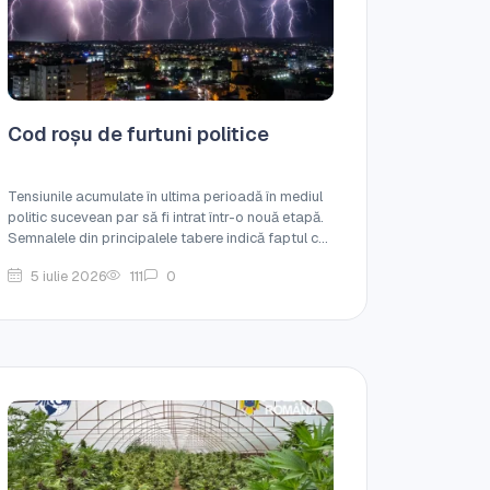
Cod roșu de furtuni politice
Tensiunile acumulate în ultima perioadă în mediul
politic sucevean par să fi intrat într-o nouă etapă.
Semnalele din principalele tabere indică faptul c...
5 iulie 2026
111
0