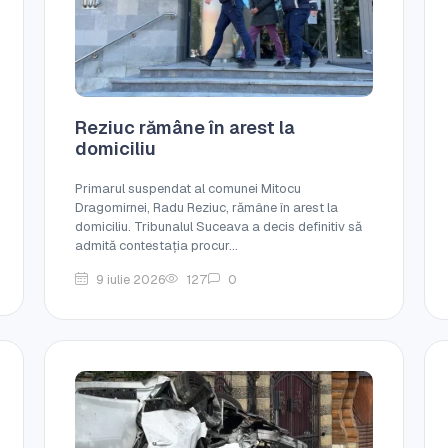
Reziuc rămâne în arest la
domiciliu
Primarul suspendat al comunei Mitocu
Dragomirnei, Radu Reziuc, rămâne în arest la
domiciliu. Tribunalul Suceava a decis definitiv să
admită contestația procur...
9 iulie 2026
127
0