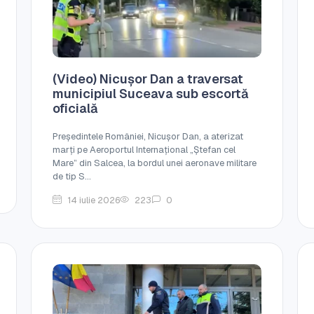
(Video) Nicușor Dan a traversat
municipiul Suceava sub escortă
oficială
Președintele României, Nicușor Dan, a aterizat
marți pe Aeroportul Internațional „Ștefan cel
Mare” din Salcea, la bordul unei aeronave militare
de tip S...
14 iulie 2026
223
0