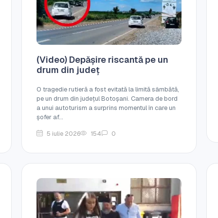
(Video) Depășire riscantă pe un
drum din județ
O tragedie rutieră a fost evitată la limită sâmbătă,
pe un drum din județul Botoșani. Camera de bord
a unui autoturism a surprins momentul în care un
șofer af...
5 iulie 2026
154
0