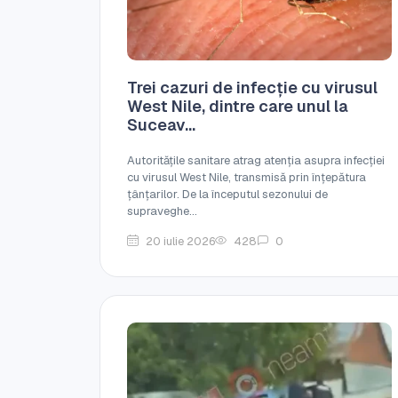
Trei cazuri de infecție cu virusul
West Nile, dintre care unul la
Suceav...
Autoritățile sanitare atrag atenția asupra infecției
cu virusul West Nile, transmisă prin înțepătura
țânțarilor. De la începutul sezonului de
supraveghe...
20 iulie 2026
428
0