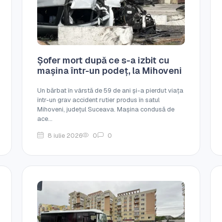
Șofer mort după ce s-a izbit cu
mașina într-un podeț, la Mihoveni
Un bărbat în vârstă de 59 de ani și-a pierdut viața
într-un grav accident rutier produs în satul
Mihoveni, județul Suceava. Mașina condusă de
ace...
8 iulie 2026
0
0