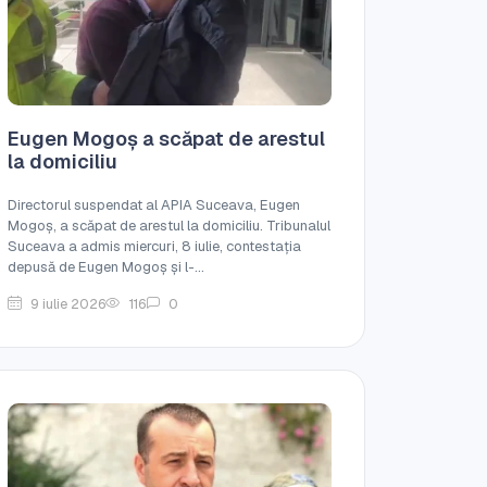
Eugen Mogoș a scăpat de arestul
la domiciliu
Directorul suspendat al APIA Suceava, Eugen
Mogoș, a scăpat de arestul la domiciliu. Tribunalul
Suceava a admis miercuri, 8 iulie, contestația
depusă de Eugen Mogoș și l-...
9 iulie 2026
116
0