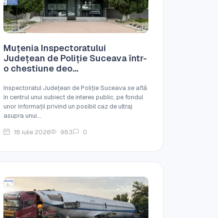
Muțenia Inspectoratului
Județean de Poliție Suceava într-
o chestiune deo...
Inspectoratul Județean de Poliție Suceava se află
în centrul unui subiect de interes public, pe fondul
unor informații privind un posibil caz de ultraj
asupra unui...
18 iulie 2026
983
0