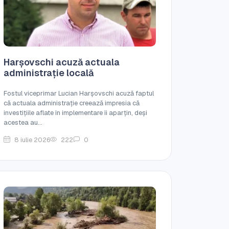
Harșovschi acuză actuala
administrație locală
Fostul viceprimar Lucian Harșovschi acuză faptul
că actuala administrație creează impresia că
investițiile aflate în implementare îi aparțin, deși
acestea au...
8 iulie 2026
222
0