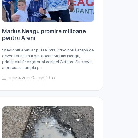
Marius Neagu promite milioane
pentru Areni
Stadionul Areni ar putea intra într-o nouă etapă de
dezvoltare. Omul de afaceri Marius Neagu,
principalul finanțator al echipei Cetatea Suceava,
a propus un amplu p...
11 iunie 2026
370
0