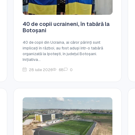
40 de copii ucraineni, în tabără la
Botoșani
40 de copii din Ucraina, ai căror părinți sunt
implicați în război, au fost aduși într-o tabără
organizată la Ipotești, în județul Botoșani.
Inițiativa...
28 iulie 2026
68
0