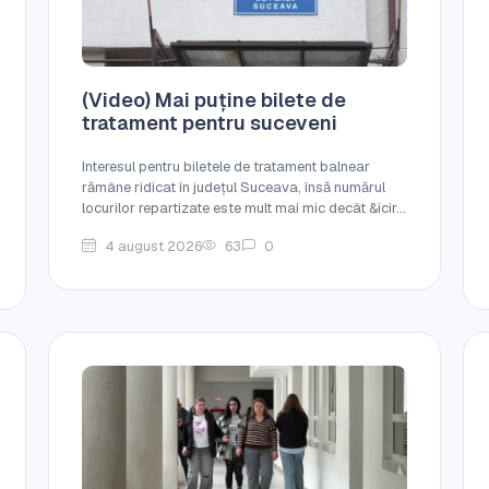
(Video) Mai puține bilete de
tratament pentru suceveni
Interesul pentru biletele de tratament balnear
rămâne ridicat în județul Suceava, însă numărul
locurilor repartizate este mult mai mic decât &icir...
4 august 2026
63
0