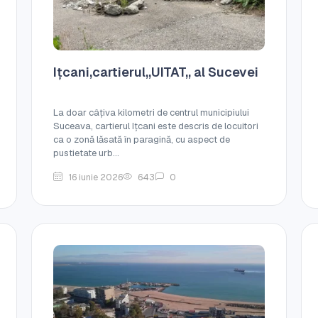
Ițcani,cartierul,,UITAT,, al Sucevei
La doar câțiva kilometri de centrul municipiului
Suceava, cartierul Ițcani este descris de locuitori
ca o zonă lăsată în paragină, cu aspect de
pustietate urb...
16 iunie 2026
643
0