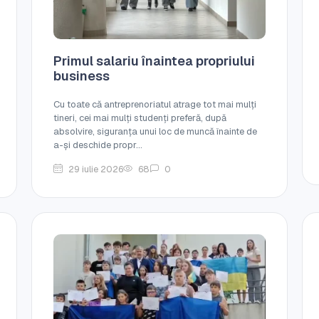
Primul salariu înaintea propriului
business
Cu toate că antreprenoriatul atrage tot mai mulți
tineri, cei mai mulți studenți preferă, după
absolvire, siguranța unui loc de muncă înainte de
a-și deschide propr...
29 iulie 2026
68
0