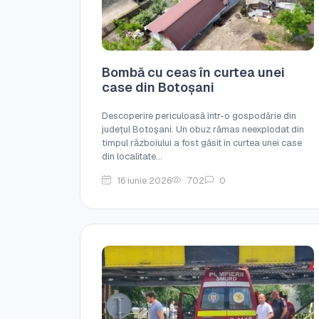
Bombă cu ceas în curtea unei
case din Botoșani
Descoperire periculoasă într-o gospodărie din
județul Botoșani. Un obuz rămas neexplodat din
timpul războiului a fost găsit în curtea unei case
din localitate...
16 iunie 2026
702
0