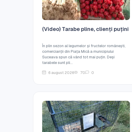
(Video) Tarabe pline, clienți puțini
În plin sezon al legumelor și fructelor românești,
comercianții din Piața Mică a municipiului
Suceava spun că vând tot mai puțin. Deși
tarabele sunt pli...
6 august 2026
70
0