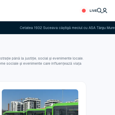
LIVE
ea 1932 Suceava câștigă meciul cu ASA Târgu Mureș
Se asfal
rație până la justiție, social și evenimente locale.
obleme sociale și evenimente care influențează viața