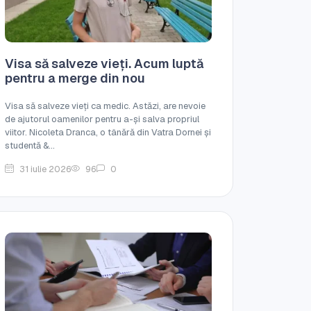
Visa să salveze vieți. Acum luptă
pentru a merge din nou
Visa să salveze vieți ca medic. Astăzi, are nevoie
de ajutorul oamenilor pentru a-și salva propriul
viitor. Nicoleta Dranca, o tânără din Vatra Dornei și
studentă &...
31 iulie 2026
96
0