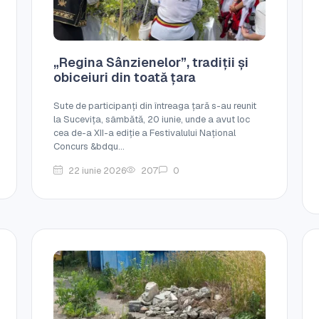
„Regina Sânzienelor”, tradiții și
obiceiuri din toată țara
Sute de participanți din întreaga țară s-au reunit
la Sucevița, sâmbătă, 20 iunie, unde a avut loc
cea de-a XII-a ediție a Festivalului Național
Concurs &bdqu...
22 iunie 2026
207
0