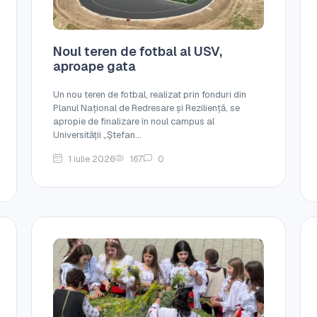
Noul teren de fotbal al USV,
aproape gata
Un nou teren de fotbal, realizat prin fonduri din
Planul Național de Redresare și Reziliență, se
apropie de finalizare în noul campus al
Universității „Ștefan...
1 iulie 2026
167
0