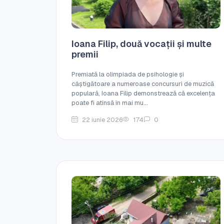
Ioana Filip, două vocații și multe
premii
Premiată la olimpiada de psihologie și
câștigătoare a numeroase concursuri de muzică
populară, Ioana Filip demonstrează că excelența
poate fi atinsă în mai mu...
22 iunie 2026
174
0