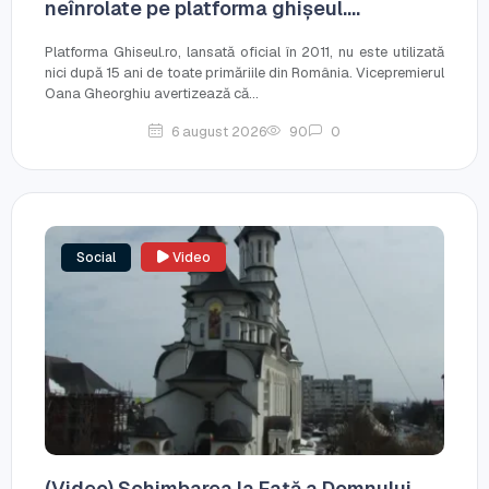
neînrolate pe platforma ghișeul....
Platforma Ghiseul.ro, lansată oficial în 2011, nu este utilizată
nici după 15 ani de toate primăriile din România. Vicepremierul
Oana Gheorghiu avertizează că...
6 august 2026
90
0
Social
Video
(Video) Schimbarea la Față a Domnului