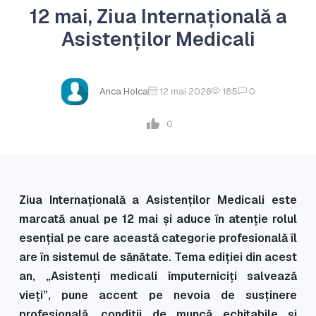
12 mai, Ziua Internațională a
Asistenților Medicali
Anca Holca
12 mai 2026
185
0
0
Ziua Internațională a Asistenților Medicali este
marcată anual pe 12 mai și aduce în atenție rolul
esențial pe care această categorie profesională îl
are în sistemul de sănătate. Tema ediției din acest
an, „Asistenți medicali împuterniciți salvează
vieți”, pune accent pe nevoia de susținere
profesională, condiții de muncă echitabile și