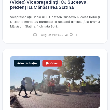
(Video) Vicepreședinții CJ Suceava,
prezenți la Mănăstirea Slatina
Vicepreședinții Consiliului Județean Suceava, Nicolae Robu și
Stelian Simeria, au participat în această dimineață la hramul
Mănăstirii Slatina, închinată Schi...
6 august 2026
40
0
Administrație
Video