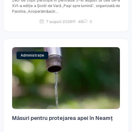
Zeci de copii participă în perioada 3-16 august la cea de-a
XVI-a ediție a Școlii de Vară „Pași spre lumină”, organizată de
Parohia „Acoperăm&acir...
7 august 2026
48
0
Administrație
Măsuri pentru protejarea apei în Neamț