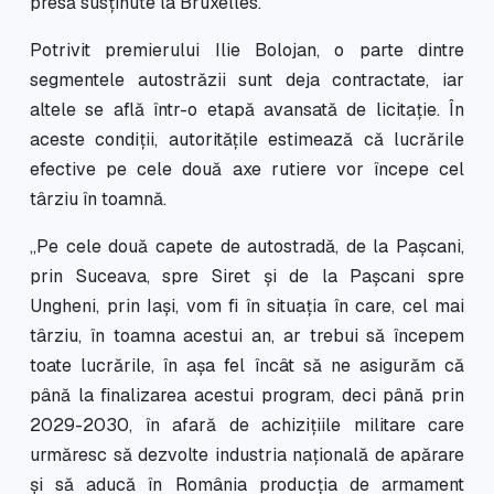
presă susținute la Bruxelles.
Potrivit premierului Ilie Bolojan, o parte dintre
segmentele autostrăzii sunt deja contractate, iar
altele se află într-o etapă avansată de licitație. În
aceste condiții, autoritățile estimează că lucrările
efective pe cele două axe rutiere vor începe cel
târziu în toamnă.
„
Pe cele două capete de autostradă, de la Pașcani,
prin Suceava, spre Siret și de la Pașcani spre
Ungheni, prin Iași, vom fi în situația în care, cel mai
târziu, în toamna acestui an, ar trebui să începem
toate lucrările, în așa fel încât să ne asigurăm că
până la finalizarea acestui program, deci până prin
2029-2030, în afară de achizițiile militare care
urmăresc să dezvolte industria națională de apărare
și să aducă în România producția de armament