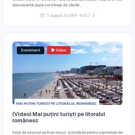
descoperită după ore întregi de căutăr...
7 august 2026
512
0
Eveniment
Video
(Video) Mai puțini turiști pe litoralul
românesc
Față de sezonul estival trecut, solicitările pentru pachetele de