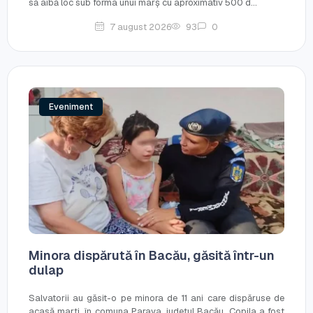
să aibă loc sub forma unui marș cu aproximativ 500 d...
7 august 2026
93
0
Eveniment
Minora dispărută în Bacău, găsită într-un
dulap
Salvatorii au găsit-o pe minora de 11 ani care dispăruse de
acasă marți, în comuna Parava, județul Bacău. Copila a fost