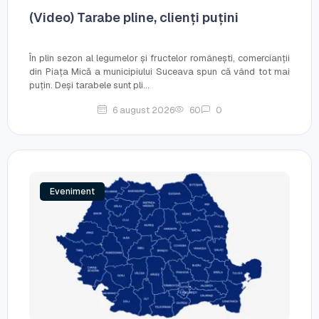
(Video) Tarabe pline, clienți puțini
În plin sezon al legumelor și fructelor românești, comercianții
din Piața Mică a municipiului Suceava spun că vând tot mai
puțin. Deși tarabele sunt pli...
6 august 2026
60
0
Eveniment