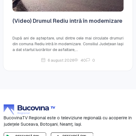
(Video) Drumul Rediu intră în modernizare
După ani de așteptare, unul dintre cele mai circulate drumuri
din comuna Rediu intră în modernizare. Consiliul Județean Iași
a dat startul lucrărilor de asfaltare,...
6 august 2026
40
0
BucovinaTV Regional este o televiziune regională cu acoperire în
județele Suceava, Botoşani, Neamț, Iași.