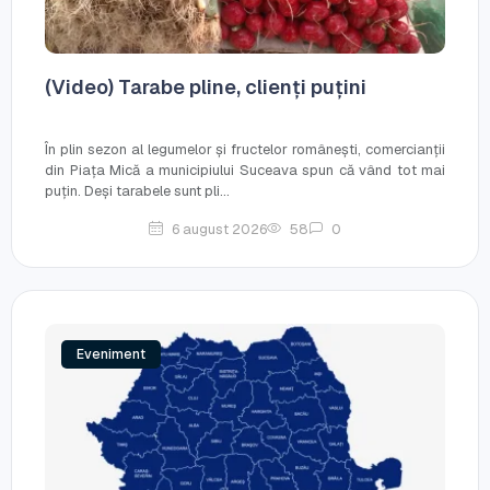
(Video) Tarabe pline, clienți puțini
În plin sezon al legumelor și fructelor românești, comercianții
din Piața Mică a municipiului Suceava spun că vând tot mai
puțin. Deși tarabele sunt pli...
6 august 2026
58
0
Eveniment