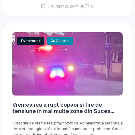
7 august 2026
18
0
Eveniment
Galerie
Vremea rea a rupt copaci și fire de
tensiune în mai multe zone din Sucea...
Episodul de vreme rea prognozat de Administrația Națională
de Meteorologie a lăsat în urmă numeroase probleme. Codul
portocaliu de instabilitate atmosferică s-a res...