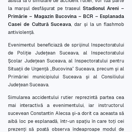
asista la o simulare de accident rutier, vor lua parte
la marșul desfășurat pe traseul
Stadionul Areni –
Primărie – Magazin Bucovina – BCR – Esplanada
Casei de Cultură Suceava
, dar și la un flashmob
antiviolență.
Evenimentul beneficiază de sprijinul Inspectoratului
de Poliție Județean Suceava, al Inspectoratului
Școlar Județean Suceava, al Inspectoratului pentru
Situații de Urgență „Bucovina” Suceava, precum și al
Primăriei municipiului Suceava și al Consiliului
Județean Suceava.
Simularea accidentului rutier reprezintă partea cea
mai interactivă a evenimentului, iar instructorul
sucevean Constantin Alecsa și-a dorit ca aceasta să
aibă loc pe esplanadă, într-un spațiu în care toți cei
prezenți să poată observa îndeaproape modul de