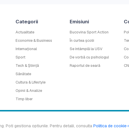
Categorii
Emisiuni
C
Actualitate
Bucovina Sport Action
Pol
Economie & Business
În curtea școlii
Ter
Internațional
Se întâmplă la USV
Co
Sport
De vorbă cu psihologul
Co
Tech & Știință
Raportul de seară
CN
Sănătate
Cultura & Lifestyle
Opinii & Analize
Timp liber
 este marcă înregistrată a B.G. MEDIA S.R.L. Copyright © 2016-2026. Toate 
ng. Poti gestiona optiunile. Pentru detalii, consulta
Politica de cookie-
Design & Development:
Ace of Pixels
.