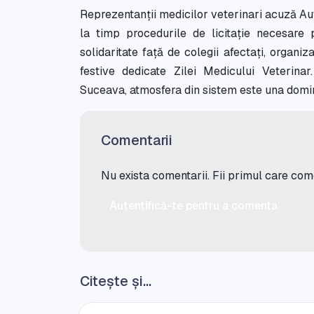
Reprezentanții medicilor veterinari acuză Au
la timp procedurile de licitație necesare p
solidaritate față de colegii afectați, organi
festive dedicate Zilei Medicului Veterinar.
Suceava, atmosfera din sistem este una domina
Comentarii
Nu exista comentarii. Fii primul care co
Autentifică-te pentru a comenta
Citește și...