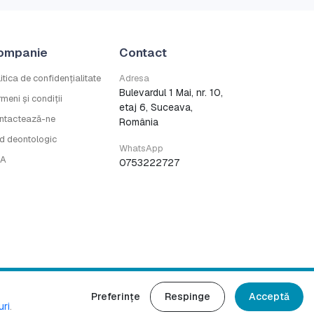
ompanie
Contact
itica de confidențialitate
Adresa
Bulevardul 1 Mai, nr. 10,
meni și condiții
etaj 6, Suceava,
ntactează-ne
România
d deontologic
WhatsApp
A
0753222727
Preferințe
Respinge
Acceptă
drepturile rezervate.
uri
.