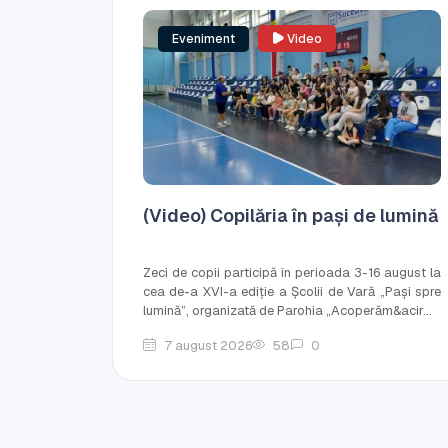
Eveniment
Video
(Video) Copilăria în pași de lumină
Zeci de copii participă în perioada 3-16 august la
cea de-a XVI-a ediție a Școlii de Vară „Pași spre
lumină”, organizată de Parohia „Acoperăm&acir...
7 august 2026
58
0