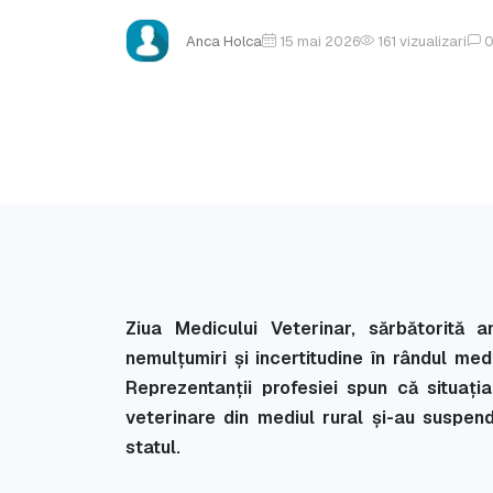
Anca Holca
15 mai 2026
161
vizualizari
Ziua Medicului Veterinar, sărbătorită
nemulțumiri și incertitudine în rândul med
Reprezentanții profesiei spun că situaț
veterinare din mediul rural și-au suspend
statul.