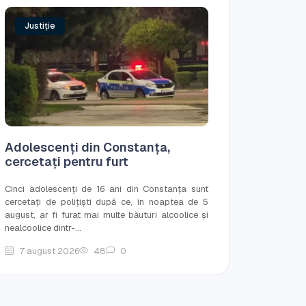
Justiție
Adolescenți din Constanța,
cercetați pentru furt
Cinci adolescenți de 16 ani din Constanța sunt
cercetați de polițiști după ce, în noaptea de 5
august, ar fi furat mai multe băuturi alcoolice și
nealcoolice dintr-...
7 august 2026
48
0