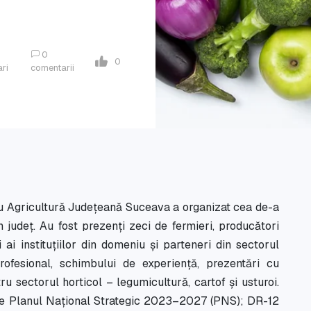
0
0
ari
comentarii
ru Agricultură Județeană Suceava a organizat cea de-a
in județ. Au fost prezenți zeci de fermieri, producători
i ai instituțiilor din domeniu și parteneri din sectorul
profesional, schimbului de experiență, prezentări cu
ru sectorul horticol – legumicultură, cartof și usturoi.
de Planul Național Strategic 2023–2027 (PNS); DR-12