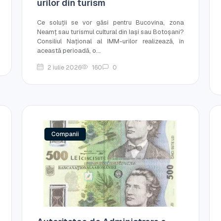
urilor din turism
Ce soluții se vor găsi pentru Bucovina, zona
Neamț sau turismul cultural din Iași sau Botoșani?
Consiliul Național al IMM-urilor realizează, în
această perioadă, o...
2 iulie 2026
160
0
Companii