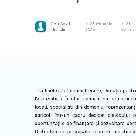
Relu Gavril-
25 februarie
311
Ursache
2026
vizualiz
La finele săptămânii trecute, Direcția pent
IV-a ediție a Întâlnirii anuale cu fermierii d
locali, specialiști din domeniu, reprezentanț
agricol, într-un cadru dedicat dialogului 
oportunitățile de finanțare și dezvoltare pent
Dintre temele principale abordate amintim 