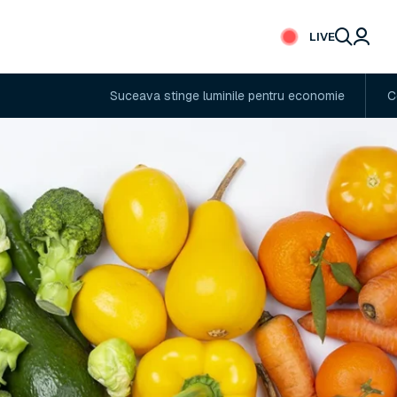
LIVE
Suceava stinge luminile pentru economie
Cod portoc