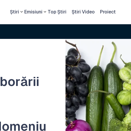
Știri
Emisiuni
Top Știri
Știri Video
Proiect
borării
n domeniu