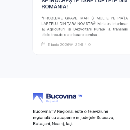
SE ÎNĂCREȘTE TARE LAPTELE DIN
ROMÂNIA!
*PROBLEME GRAVE, MARI ȘI MULTE PE PIAȚA
LAPTELUI DIN ȚARA NOASTRĂ! Ministru interimar
al Agriculturii și Dezvoltării Rurale, a transmis
zilele trecute o scrisoare comisa...
11 iunie 2026
224
0
BucovinaTV Regional este o televiziune
regională cu acoperire în județele Suceava,
Botoşani, Neamț, Iași.