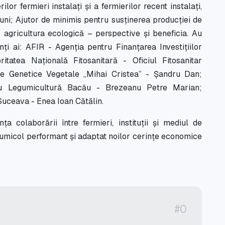
rilor fermieri instalați și a fermierilor recent instalați,
iuni; Ajutor de minimis pentru susținerea producției de
 agricultura ecologică – perspective și beneficia. Au
anți ai: AFIR - Agenția pentru Finanțarea Investițiilor
tatea Națională Fitosanitară - Oficiul Fitosanitar
e Genetice Vegetale „Mihai Cristea” - Șandru Dan;
ru Legumicultură Bacău - Brezeanu Petre Marian;
Suceava - Enea Ioan Cătălin.
a colaborării între fermieri, instituții și mediul de
umicol performant și adaptat noilor cerințe economice
#0