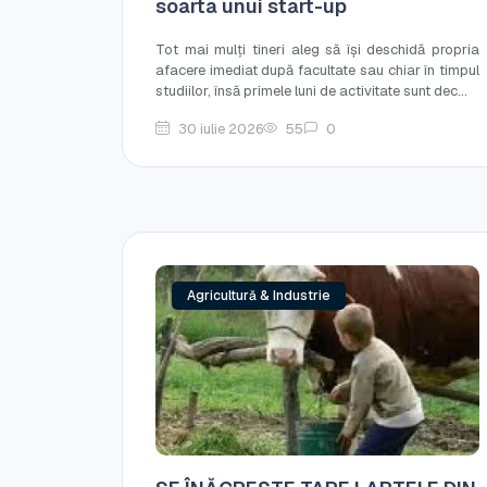
soarta unui start-up
Tot mai mulți tineri aleg să își deschidă propria
afacere imediat după facultate sau chiar în timpul
studiilor, însă primele luni de activitate sunt dec...
30 iulie 2026
55
0
Agricultură & Industrie