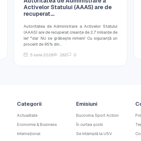
Autoritatea de Administrare a
Activelor Statului (AAAS) are de
recuperat...
Autoritatea de Administrare a Activelor Statului
(AAAS) are de recuperat creanțe de 2,7 miliarde de
lei! *dar NU se grăbește nimeni! Cu siguranță un
procent de 95% din...
5 iunie 2026
262
0
Categorii
Emisiuni
C
Actualitate
Bucovina Sport Action
Pol
Economie & Business
În curtea școlii
Ter
Internațional
Se întâmplă la USV
Co