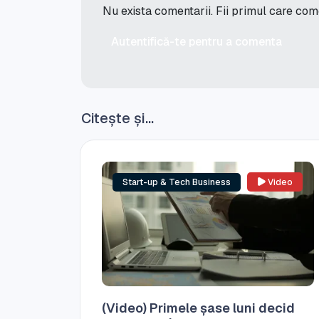
Nu exista comentarii. Fii primul care co
Autentifică-te pentru a comenta
Citește și...
Start-up & Tech Business
Video
(Video) Primele șase luni decid