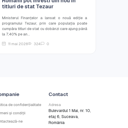
Românii pot investi din nou în
titluri de stat Tezaur
Ministerul Finanțelor a lansat o nouă ediție a
programului Tezaur, prin care populația poate
cumpăra titluri de stat cu dobânzi care ajung până
la 7,40% pe an...
11 mai 2026
324
0
ompanie
Contact
itica de confidențialitate
Adresa
Bulevardul 1 Mai, nr. 10,
meni și condiții
etaj 6, Suceava,
ntactează-ne
România